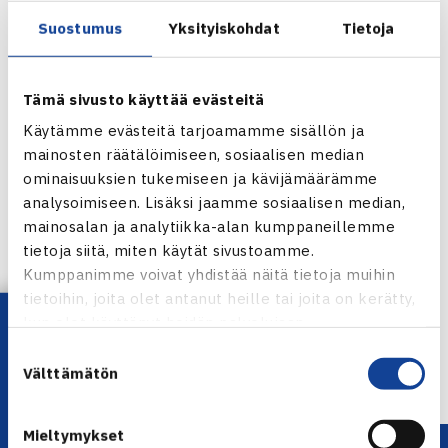
Barcelonassa massalla kahdessa erässä.(RN)
Suostumus
Yksityiskohdat
Tietoja
Baselin ATP500-turnauksen verkkosivut
Jark
ko Niemisen verkkosivut
Tämä sivusto käyttää evästeitä
Käytämme evästeitä tarjoamamme sisällön ja
mainosten räätälöimiseen, sosiaalisen median
ominaisuuksien tukemiseen ja kävijämäärämme
Jarkko Nieminen
analysoimiseen. Lisäksi jaamme sosiaalisen median,
mainosalan ja analytiikka-alan kumppaneillemme
Jaa:
tietoja siitä, miten käytät sivustoamme.
Kumppanimme voivat yhdistää näitä tietoja muihin
tietoihin, joita olet antanut heille tai joita on kerätty,
Lataa OmaTennis!
kun olet käyttänyt heidän palvelujaan.
← Edellinen
Suostumuksen
Seuraava uutinen: Tamperelaiskvartetti
Välttämätön
valinta
Antalyan karsinnoissa… →
Mieltymykset