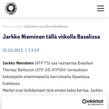
Etusivu
>
Uutiset
>
Jarkko Nieminen tällä viikolla Baselissa
Jarkko Nieminen tällä viikolla Baselissa
31.10.2011 | 13:19
Jarkko Nieminen
(ATP 75) saa vastaansa Brasilian
Thomaz Belluccin (ATP 34) ATP500-turnauksen
kaksinpelin ensimmäisellä kierroksella Baselissa,
Sveitsissä.
Miehet ovat kohdanneet tätä ennen kaksi kertaa. Jarkko
Nieminen voitti Belluccin kolmessa erässä Stockholm
Openissa vuonna 2008 ja Bellucci Niemisen viime vuonna