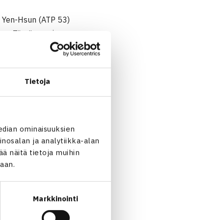
u Yen-Hsun (ATP 53)
sa. Tämä on miesten
akisoissa Ateenassa vuonna
essa luvuin 6-3, 6-2.
rros vastustajat ovat
Tietoja
edian ominaisuuksien
nosalan ja analytiikka-alan
 näitä tietoja muihin
jaan.
Markkinointi