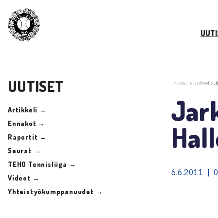
UUTI
UUTISET
Etusivu
>
Uutiset
>
J
Jar
Artikkeli →
Ennakot →
Hall
Raportit →
Seurat →
TEHO Tennisliiga →
6.6.2011 | 
Videot →
Yhteistyökumppanuudet →