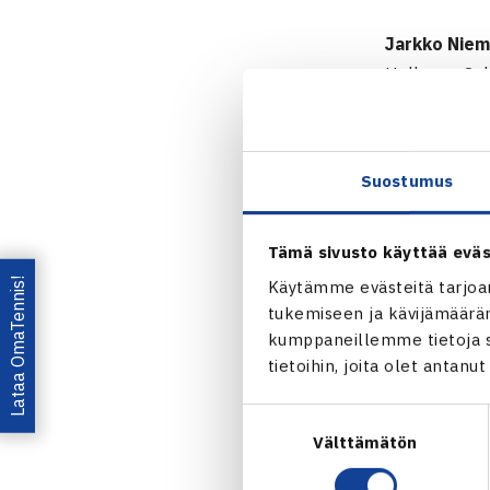
Jarkko Niem
Hallessa, Sa
kolmas kohta
2004 luvuin 
Nelinpelissä 
Suostumus
Venäjän Serg
Turnaus pela
Tämä sivusto käyttää eväs
Hallen A
Lataa OmaTennis!
Käytämme evästeitä tarjoa
Jarkko N
tukemiseen ja kävijämääräm
kumppaneillemme tietoja si
Jaa:
tietoihin, joita olet antanu
Suostumuksen
Välttämätön
valinta