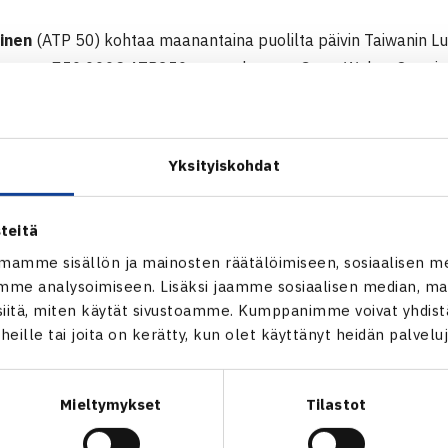
inen
(ATP 50) kohtaa maanantaina puolilta päivin Taiwanin L
ksassa, 750.000€ ATP250-turnauksessa, Gerry Weber Openis
aminen ja voitot ovat 1-1. Jarkko voitti taiwanilaisen olympi
6-3, 6-3, Lu Jarkon viime vuonna Johannesburgin ATP-turnauks
Jarkon parina on Serbian Viktor Troicki. Parin ensimmäinen kie
Yksityiskohdat
iy Stakhovsky ja Mikhail Youzhny.
taan ruoholla. (RN)
teitä
TP250-turnaus verkossa
mamme sisällön ja mainosten räätälöimiseen, sosiaalisen m
iemisen verkkosivut
me analysoimiseen. Lisäksi jaamme sosiaalisen median, mai
itä, miten käytät sivustoamme. Kumppanimme voivat yhdistää
t heille tai joita on kerätty, kun olet käyttänyt heidän palvelu
Mieltymykset
Tilastot