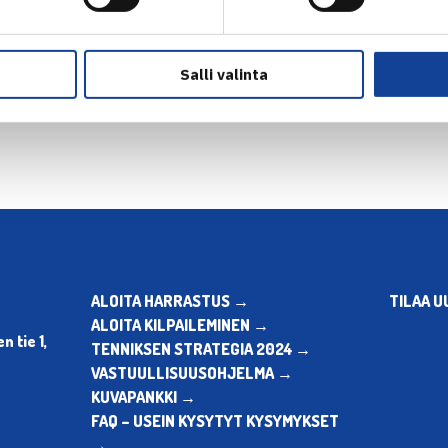
en
Seuraava uutin
Salli valinta
ALOITA HARRASTUS →
TILAA U
ALOITA KILPAILEMINEN →
 tie 1,
TENNIKSEN STRATEGIA 2024 →
VASTUULLISUUSOHJELMA →
KUVAPANKKI →
FAQ – USEIN KYSYTYT KYSYMYKSET
→