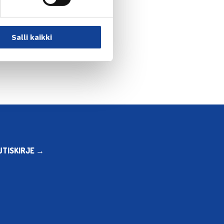
en: Lu voitti Jarkko… →
Salli kaikki
UTISKIRJE →