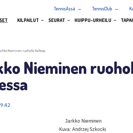
TennisÄssä
TennisClub
K
SET
KILPAILUT
SEURAT
HUIPPU-URHEILU
TAPA
arkko Nieminen ruoholla Hallessa
kko Nieminen ruohol
essa
09:42
Jarkko Nieminen
Kuva: Andrzej Szkocki