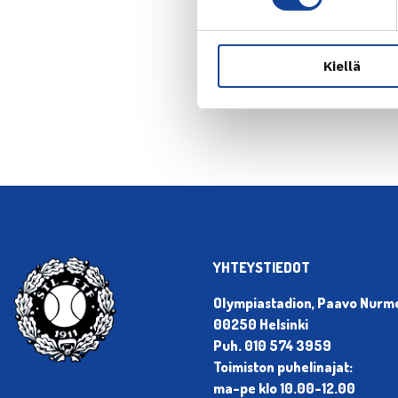
← Edellin
Kiellä
YHTEYSTIEDOT
Olympiastadion, Paavo Nurmen
00250 Helsinki
Puh. 010 574 3959
Toimiston puhelinajat:
ma-pe klo 10.00-12.00