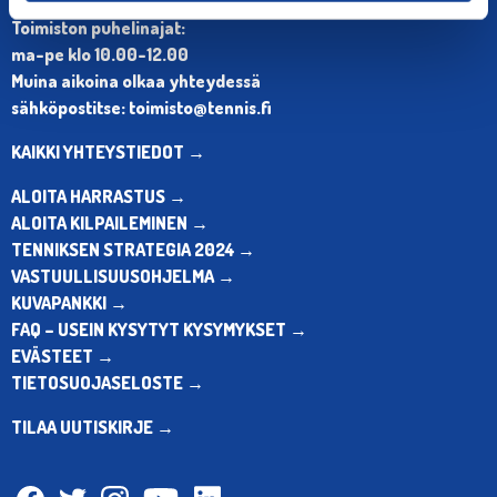
Puh. 010 574 3959
Toimiston puhelinajat:
ma-pe klo 10.00-12.00
Muina aikoina olkaa yhteydessä
sähköpostitse: toimisto@tennis.fi
KAIKKI YHTEYSTIEDOT →
ALOITA HARRASTUS →
ALOITA KILPAILEMINEN →
TENNIKSEN STRATEGIA 2024 →
VASTUULLISUUSOHJELMA →
KUVAPANKKI →
FAQ – USEIN KYSYTYT KYSYMYKSET →
EVÄSTEET →
TIETOSUOJASELOSTE →
TILAA UUTISKIRJE →