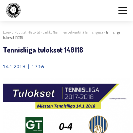
Etusivu
>
Uutiset
>
Raportit
>
Jarkko Nieminen pelikentällä Tennisliigassa
>
Tennisliiga
tulokset 140118
Tennisliiga tulokset 140118
14.1.2018 | 17:59