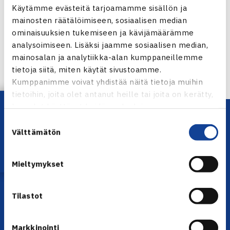
Jaa:
Käytämme evästeitä tarjoamamme sisällön ja
mainosten räätälöimiseen, sosiaalisen median
ominaisuuksien tukemiseen ja kävijämäärämme
analysoimiseen. Lisäksi jaamme sosiaalisen median,
mainosalan ja analytiikka-alan kumppaneillemme
← Edellinen
tietoja siitä, miten käytät sivustoamme.
Seuraava uutinen: Laineelle tappio Ystadin… →
Kumppanimme voivat yhdistää näitä tietoja muihin
tietoihin, joita olet antanut heille tai joita on kerätty,
Lataa OmaTennis!
kun olet käyttänyt heidän palvelujaan.
Suostumuksen
Välttämätön
valinta
Mieltymykset
YHTEYSTIEDOT
Tilastot
Olympiastadion, Paavo Nurmen tie 1, 00250 Helsinki
Puh. 010 574 3959
Markkinointi