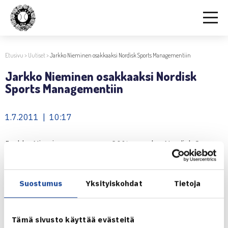
Etusivu
>
Uutiset
>
Jarkko Nieminen osakkaaksi Nordisk Sports Managementiin
Jarkko Nieminen osakkaaksi Nordisk
Sports Managementiin
1.7.2011 | 10:17
Jarkko Nieminen on ostanut 20% osuuden Nordisk Sports
Management Oy manageritoimistosta. Nordisk Sport
Management toimii suomalaisten pelaajien
Suostumus
Yksityiskohdat
Tietoja
manageritoimistona.
Jarkko Niemisen lehdistötiedote
Tämä sivusto käyttää evästeitä