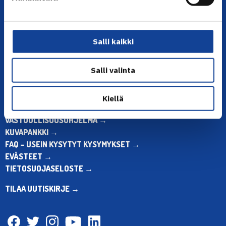
Toimiston puhelinajat:
ma-pe klo 10.00-12.00
Muina aikoina olkaa yhteydessä
Salli kaikki
sähköpostitse: toimisto@tennis.fi
KAIKKI YHTEYSTIEDOT →
Salli valinta
ALOITA HARRASTUS →
ALOITA KILPAILEMINEN →
Kiellä
TENNIKSEN STRATEGIA 2024 →
VASTUULLISUUSOHJELMA →
KUVAPANKKI →
FAQ – USEIN KYSYTYT KYSYMYKSET →
EVÄSTEET →
TIETOSUOJASELOSTE →
TILAA UUTISKIRJE →