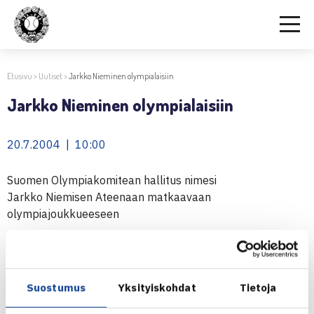
Etusivu
>
Uutiset
>
Jarkko Nieminen olympialaisiin
Jarkko Nieminen olympialaisiin
20.7.2004 | 10:00
Suomen Olympiakomitean hallitus nimesi
Jarkko Niemisen Ateenaan matkaavaan
olympiajoukkueeseen
Suomen Olympiakomitean hallitus nimesi toisessa
valintakokouksessaan 19.7. Jarkko Niemisen Ateenan
Suostumus
Yksityiskohdat
Tietoja
olympiakisoihin. Viimeksi suomalaisia on ollut tenniksessä
mukana Pariisin olympiakisoissa 1924. Olli Rahnasto