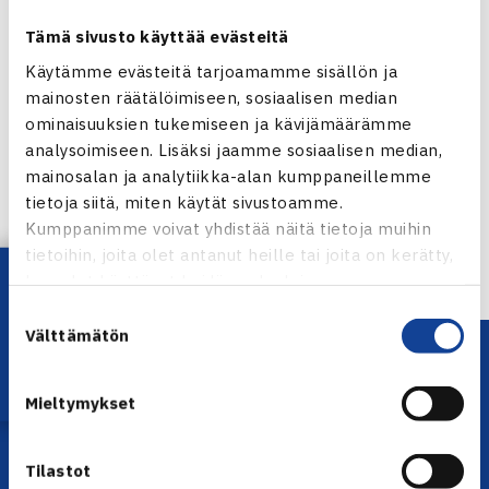
edusti Suomea Los Angelesissa vuonna 1984, jolloin tennis
Tämä sivusto käyttää evästeitä
oli näytöslajina. (OH)
Käytämme evästeitä tarjoamamme sisällön ja
mainosten räätälöimiseen, sosiaalisen median
Jaa:
ominaisuuksien tukemiseen ja kävijämäärämme
analysoimiseen. Lisäksi jaamme sosiaalisen median,
mainosalan ja analytiikka-alan kumppaneillemme
tietoja siitä, miten käytät sivustoamme.
← Edellinen
Kumppanimme voivat yhdistää näitä tietoja muihin
Seuraava uutinen: Hakkapeliitta Openissa
tietoihin, joita olet antanut heille tai joita on kerätty,
puolivälierät… →
Lataa OmaTennis!
kun olet käyttänyt heidän palvelujaan.
Suostumuksen
Välttämätön
valinta
Mieltymykset
Tilastot