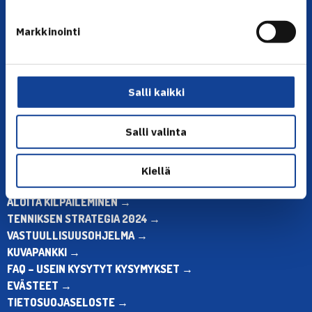
YHTEYSTIEDOT
Markkinointi
Olympiastadion, Paavo Nurmen tie 1, 00250 Helsinki
Puh. 010 574 3959
Toimiston puhelinajat:
Salli kaikki
ma-pe klo 10.00-12.00
Muina aikoina olkaa yhteydessä
sähköpostitse: toimisto@tennis.fi
Salli valinta
KAIKKI YHTEYSTIEDOT →
Kiellä
ALOITA HARRASTUS →
ALOITA KILPAILEMINEN →
TENNIKSEN STRATEGIA 2024 →
VASTUULLISUUSOHJELMA →
KUVAPANKKI →
FAQ – USEIN KYSYTYT KYSYMYKSET →
EVÄSTEET →
TIETOSUOJASELOSTE →