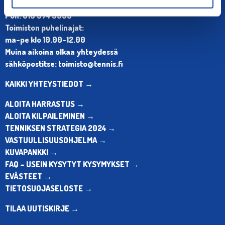
Olympiastadion, Paavo Nurmen tie 1, 00250 Helsinki
Puh. 010 574 3959
Toimiston puhelinajat:
ma-pe klo 10.00-12.00
Muina aikoina olkaa yhteydessä
sähköpostitse: toimisto@tennis.fi
KAIKKI YHTEYSTIEDOT →
ALOITA HARRASTUS →
ALOITA KILPAILEMINEN →
TENNIKSEN STRATEGIA 2024 →
VASTUULLISUUSOHJELMA →
KUVAPANKKI →
FAQ – USEIN KYSYTYT KYSYMYKSET →
EVÄSTEET →
TIETOSUOJASELOSTE →
TILAA UUTISKIRJE →