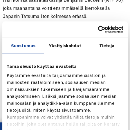
Hän kohtaa saksalaiskarsija Benjamin Beckerin (ATP 90),
joka maanantaina voitti ensimmäisellä kierroksella
Japanin Tatsuma Iton kolmessa erässä.
Tämä on Beckerin ja Niemisen kuudes kohtaaminen;
Jarkko johtaa niitä 3-2. Vuonna 2010 he kohtasivat neljä
kertaa, joista Jarkko voitti kolme. Ensimmäinen
Suostumus
Yksityiskohdat
Tietoja
kohtaaminen on vuodelta 2006 Tokiosta, jolloin Becker vei
voiton.
Beckerin ja Niemisen ottelu on päivän toinen kentällä,
Tämä sivusto käyttää evästeitä
jossa ottelut alkavat klo 12 paikallista aikaa.
Käytämme evästeitä tarjoamamme sisällön ja
mainosten räätälöimiseen, sosiaalisen median
Winston-Salemin ATP250-turnauksen
ominaisuuksien tukemiseen ja kävijämäärämme
verkkosivut
analysoimiseen. Lisäksi jaamme sosiaalisen median,
Jarkko Niemisen verkkosivut
mainosalan ja analytiikka-alan kumppaneillemme
tietoja siitä, miten käytät sivustoamme.
Kumppanimme voivat yhdistää näitä tietoja muihin
tietoihin, joita olet antanut heille tai joita on kerätty,