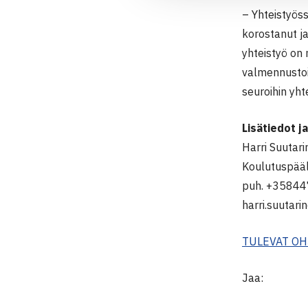
– Yhteistyös
korostanut j
yhteistyö on 
valmennustoim
seuroihin yht
Lisätiedot j
Harri Suutari
Koulutuspääll
puh. +3584
harri.suutarin
TULEVAT OH
Jaa: