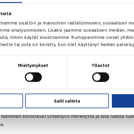
lla tukemassa ja auttamassa suomalaisia seuroja sekä inno
 Osaamisen kehittäminen läpi seuratoiminnan, valmentajat ja 
teitä
 vapaaehtoiset, on tulevan strategiamme keskiössä. On hie
mamme sisällön ja mainosten räätälöimiseen, sosiaalisen m
hjoisen ja idän kuulumiset kasvotusten, kommentoi Suutarin
me analysoimiseen. Lisäksi jaamme sosiaalisen median, mai
itä, miten käytät sivustoamme. Kumppanimme voivat yhdistää
nisliitto ovat rakentaneet päivistä vastuulliset ja terveysasia
t heille tai joita on kerätty, kun olet käyttänyt heidän palvelu
en – etäisyyksistä ja hygienista pidetään huolta sekä osallis
eetti sekä aikataulut siirtymineen on huomioitu.
Mieltymykset
Tilastot
ena on viettää antoisia, mukavia ja kehittäviä päiviä. On mu
empien ja valmentajien kanssa – odotan näistä vuorovaikutukse
a toinen toisiltamme. Kohtaamisille on aina tarvetta ja tämä
 jatkossa tekemään, kertoi Nieminen.
Salli valinta
 Nieminen korostavat yhteistyön merkitystä ja siitä näissä tu
se.