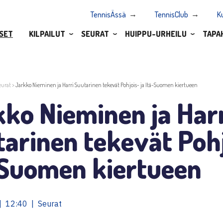
TennisÄssä
TennisClub
K
SET
KILPAILUT
SEURAT
HUIPPU-URHEILU
TAPA
eurat
>
Jarkko Nieminen ja Harri Suutarinen tekevät Pohjois- ja Itä-Suomen kiertueen
ko Nieminen ja Har
arinen tekevät Pohj
-Suomen kiertueen
| 12:40 | Seurat