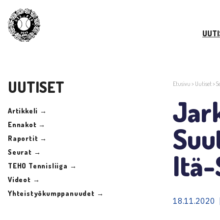
UUTI
UUTISET
Etusivu
>
Uutiset
>
S
Jark
Artikkeli →
Ennakot →
Suut
Raportit →
Seurat →
Itä
TEHO Tennisliiga →
Videot →
Yhteistyökumppanuudet →
18.11.2020 