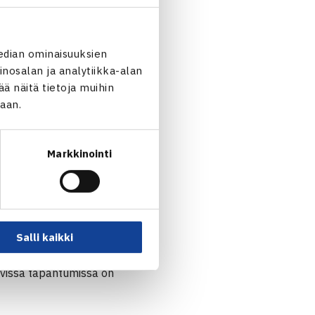
staa nuoria pelaamaan
seuratoimijat sekä
noa päästä näkemään ja
edian ominaisuuksien
en.
nosalan ja analytiikka-alan
 näitä tietoja muihin
t otetaan huomioon ajan
jaan.
tujamääriä on rajattu ja
Markkinointi
kavaa päästä keskustelemaan
llisia päiviä, voimme
n tyyppistä toimintaa tulemme
Salli kaikki
levissa tapahtumissa on