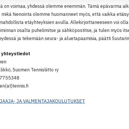
sä on voimaa, yhdessä olemme enemmän. Tämä epävarma aika
a mikä hienointa olemme huomanneet myös, että vaikka etäisyyd
mahdollista etäyhteyksien avulla. Allekirjoittaneeseen voi oll
innan osalta puhelimitse ja sähköpostitse, ja tulen myös itse
eydessä ja tekemään seura- ja aluetapaamisia, päätti Suutarin
a yhteystiedot
nen
ikkö, Suomen Tennisliitto ry
47755348
en(at)tennis.fi
JAAJA- JA VALMENTAJAKOULUTUKSET