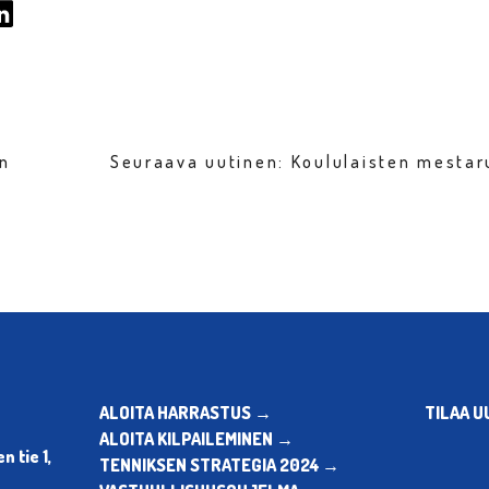
en
Seuraava uutinen: Koululaisten mestar
ALOITA HARRASTUS →
TILAA U
ALOITA KILPAILEMINEN →
 tie 1,
TENNIKSEN STRATEGIA 2024 →