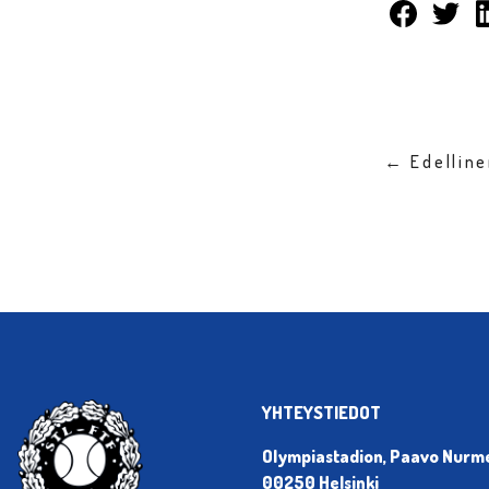
← Edellin
YHTEYSTIEDOT
Olympiastadion, Paavo Nurmen
00250 Helsinki