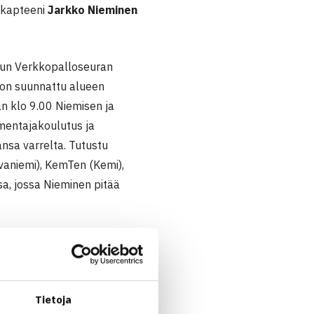
 kapteeni
Jarkko Nieminen
ulun Verkkopalloseuran
, on suunnattu alueen
aan klo 9.00 Niemisen ja
lmentajakoulutus ja
sa varrelta. Tutustu
ovaniemi), KemTen (Kemi),
sa, jossa Nieminen pitää
suuhun, jossa yhdessä
lutuspäivä. Paikalle on
onlinnasta.
Tietoja