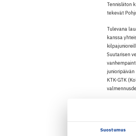
Tennisliiton
tekevät Pohjo
Tulevana lau
kanssa yhteis
kilpajuniorei
Suutarisen ve
vanhempainta
junioripäivän
KTK-GTK (Kokk
valmennusde
Viikon pääst
Karjalan Ten
tulossa myös 
Suostumus