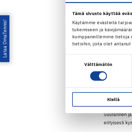
– Haluamme o
ympäri maan.
Tämä sivusto käyttää eväs
vanhemmat ja
Lataa OmaTennis!
Käytämme evästeitä tarjoa
kuulemaan po
tukemiseen ja kävijämääräm
kumppaneillemme tietoja si
Seurat ja Ten
tietoihin, joita olet antanu
henkeen kuulu
Suostumuksen
kenttäkapasit
Välttämätön
valinta
– Tarkoituks
lasten, vanh
jokainen oppi
liittona myös
Kiellä
Suutarinen ja
erityisesti ky