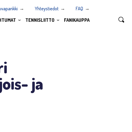
uvapankki
Yhteystiedot
FAQ
HTUMAT
TENNISLIITTO
FANIKAUPPA
ri
ois- ja