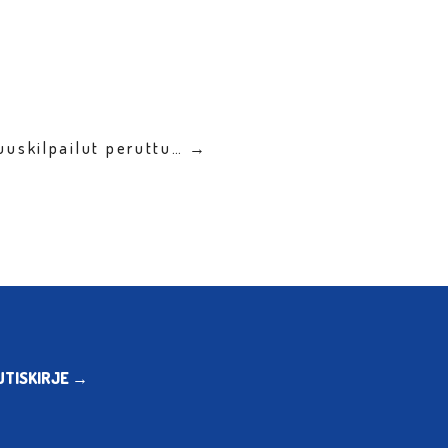
uuskilpailut peruttu… →
UTISKIRJE →