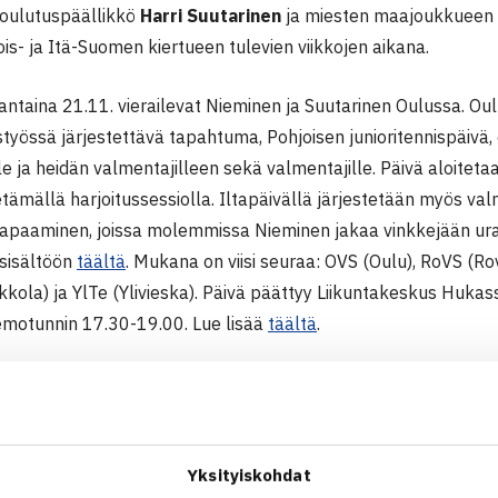
 koulutuspäällikkö
Harri Suutarinen
ja miesten maajoukkueen
is- ja Itä-Suomen kiertueen tulevien viikkojen aikana.
antaina 21.11. vierailevat Nieminen ja Suutarinen Oulussa. O
työssä järjestettävä tapahtuma, Pohjoisen junioritennispäivä
lle ja heidän valmentajilleen sekä valmentajille. Päivä aloitet
tämällä harjoitussessiolla. Iltapäivällä järjestetään myös va
paaminen, joissa molemmissa Nieminen jakaa vinkkejään uran
 sisältöön
täältä
. Mukana on viisi seuraa: OVS (Oulu), RoVS (R
ola) ja YlTe (Ylivieska). Päivä päättyy Liikuntakeskus Hukas
motunnin 17.30-19.00. Lue lisää
täältä
.
ä lauantaina 28.11. matkustavat Nieminen ja Suutarinen Joen
niksen kanssa järjestetään vastaavanlainen kohtaamis- ja kou
muitakin seuroja idän suunnalta, esimerkiksi Kuopiosta ja Sav
Yksityiskohdat