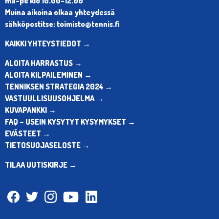
ma-pe klo 10.00-12.00
Muina aikoina olkaa yhteydessä
sähköpostitse: toimisto@tennis.fi
KAIKKI YHTEYSTIEDOT →
ALOITA HARRASTUS →
ALOITA KILPAILEMINEN →
TENNIKSEN STRATEGIA 2024 →
VASTUULLISUUSOHJELMA →
KUVAPANKKI →
FAQ – USEIN KYSYTYT KYSYMYKSET →
EVÄSTEET →
TIETOSUOJASELOSTE →
TILAA UUTISKIRJE →