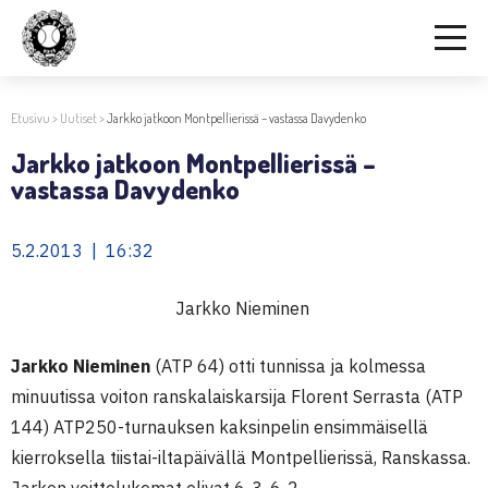
Etusivu
>
Uutiset
>
Jarkko jatkoon Montpellierissä – vastassa Davydenko
Jarkko jatkoon Montpellierissä –
vastassa Davydenko
5.2.2013 | 16:32
Jarkko Nieminen
Jarkko Nieminen
(ATP 64) otti tunnissa ja kolmessa
minuutissa voiton ranskalaiskarsija Florent Serrasta (ATP
144) ATP250-turnauksen kaksinpelin ensimmäisellä
kierroksella tiistai-iltapäivällä Montpellierissä, Ranskassa.