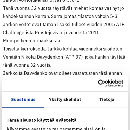
Jarkon voittolukemat olivat 6-3, 6-2.
Tänä vuonna 32 vuotta täyttävät miehet kohtasivat nyt jo
kahdeksannen kerran. Serra johtaa tilastoa voitoin 5-3.
Jarkon voitot ovat tämän lisäksi tulleet vuoden 2005 ATP
Challengerista Prostejovista ja vuodelta 2010
Montpellierin turnauksesta.
Toisella kierroksella Jarkko kohtaa viidenneksi sijoitetun
Venäjän Nikolai Davydenkon (ATP 37), joka hänkin täyttää
tänä vuonna 32 vuotta.
Jarkko ja Davydenko ovat olleet vastatusten tätä ennen
kuusi kertaa venäläisen johtaessa voittoja 4-2. Jarkon
voitot ovat vuodelta 2003 Australian ja Italian avoimista.
Alun perin Jarkon piti kohdata ykkössijoitettu Tsekin
Suostumus
Yksityiskohdat
Tietoja
Tomas Berdych, mutta tämä vetäytyi kisasta oikean
ranteen kipeytymisen vuoksi. Berdych pelasi viime
Tämä sivusto käyttää evästeitä
lauantaina Davis Cupin historian pisimmän nelinpeliottelun
Käytämme evästeitä tarjoamamme sisällön ja