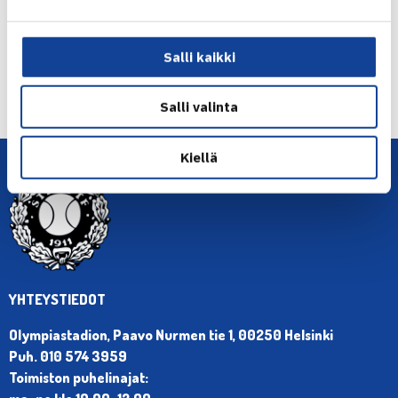
Salli kaikki
← Edellinen
Seuraava uutinen: Hsu pysäytti Piia… →
Salli valinta
Kiellä
YHTEYSTIEDOT
Olympiastadion, Paavo Nurmen tie 1, 00250 Helsinki
Puh. 010 574 3959
Toimiston puhelinajat: