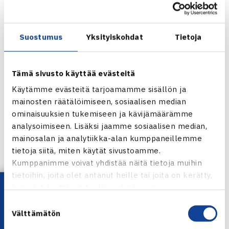
jälkeen toinen erä meni selvin lukemin 6-2.(RL)
Suostumus
Yksityiskohdat
Tietoja
ATP Masters 1000 -turnaus
8.-15.5.2011 Rooma, Italia
Miesten nelinpeli
Tämä sivusto käyttää evästeitä
Välieriä: Mardy Fish/Andy Roddick Yhdysvallat – Jarkko
Käytämme evästeitä tarjoamamme sisällön ja
Nieminen/Carlos Berlocq Argentiina 76(7) 62
mainosten räätälöimiseen, sosiaalisen median
ominaisuuksien tukemiseen ja kävijämäärämme
Rooman ATP Masters 1000- turnaus verkossa
analysoimiseen. Lisäksi jaamme sosiaalisen median,
Jarkko Niemisen kotisivut
mainosalan ja analytiikka-alan kumppaneillemme
tietoja siitä, miten käytät sivustoamme.
Kumppanimme voivat yhdistää näitä tietoja muihin
Jaa:
tietoihin, joita olet antanut heille tai joita on kerätty,
Lataa OmaTennis!
kun olet käyttänyt heidän palvelujaan.
Suostumuksen
Välttämätön
valinta
← Edellinen
Seuraava uutinen: Timo Nieminen