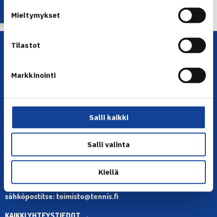
turnausvoittoon… →
Mieltymykset
Tilastot
Markkinointi
Salli kaikki
YHTEYSTIEDOT
Olympiastadion, Paavo Nurmen tie 1, 00250 Helsinki
Salli valinta
Puh. 010 574 3959
Toimiston puhelinajat:
Kiellä
ma-pe klo 10.00-12.00
Muina aikoina olkaa yhteydessä
sähköpostitse: toimisto@tennis.fi
KAIKKI YHTEYSTIEDOT →