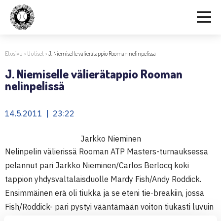
Etusivu
>
Uutiset
>
J. Niemiselle välierätappio Rooman nelinpelissä
J. Niemiselle välierätappio Rooman
nelinpelissä
14.5.2011 | 23:22
Jarkko Nieminen
Nelinpelin välierissä Rooman ATP Masters-turnauksessa
pelannut pari Jarkko Nieminen/Carlos Berlocq koki
tappion yhdysvaltalaisduolle Mardy Fish/Andy Roddick.
Ensimmäinen erä oli tiukka ja se eteni tie-breakiin, jossa
Fish/Roddick- pari pystyi vääntämään voiton tiukasti luvuin
9-7 Niemisen ja Berlocqin eräpalloista huolimatta. Sen