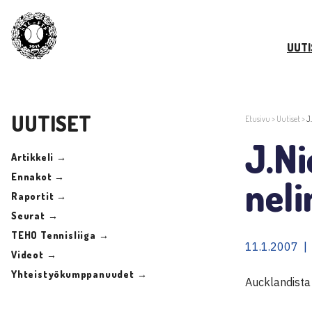
UUTI
UUTISET
Etusivu
>
Uutiset
>
J
J.Ni
Artikkeli →
Ennakot →
neli
Raportit →
Seurat →
TEHO Tennisliiga →
11.1.2007 |
Videot →
Yhteistyökumppanuudet →
Aucklandist