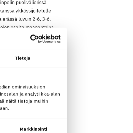
npelin puolivälierissä
kanssa ykkössijoitetulle
 erässä luvuin 2-6, 3-6.
jojen osalta maanantaina
Tietoja
l King-Turner Uusi-
edian ominaisuuksien
nosalan ja analytiikka-alan
 näitä tietoja muihin
jaan.
Markkinointi