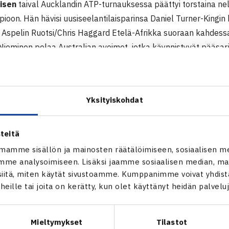
isen
taival Aucklandin ATP-turnauksessa päättyi torstaina neli
ioon. Hän hävisi uusiseelantilaisparinsa Daniel Turner-Kingin 
 Aspelin Ruotsi/Chris Haggard Etelä-Afrikka suoraan kahdessa
Nieminen pelaa Australian avoimet, jotka käynnistyvät pääsar
 arvotaan perjantaina. (RN)
TP-turnaus
Yksityiskohdat
si-Seelanti 8.-13.1.
: Simon Aspelin Ruotsi/Chris Haggard Etelä-Afrikka (1.) – Danie
teitä
kko Nieminen 62 63
mamme sisällön ja mainosten räätälöimiseen, sosiaalisen m
me analysoimiseen. Lisäksi jaamme sosiaalisen median, mai
in ATP-turnaus
itä, miten käytät sivustoamme. Kumppanimme voivat yhdistää
t heille tai joita on kerätty, kun olet käyttänyt heidän palvelu
Mieltymykset
Tilastot