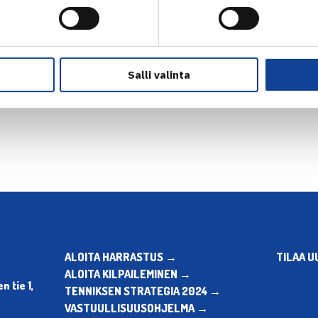
Salli valinta
en
Seuraava uutinen: T.Nieminen väl
ALOITA HARRASTUS →
TILAA U
ALOITA KILPAILEMINEN →
 tie 1,
TENNIKSEN STRATEGIA 2024 →
VASTUULLISUUSOHJELMA →