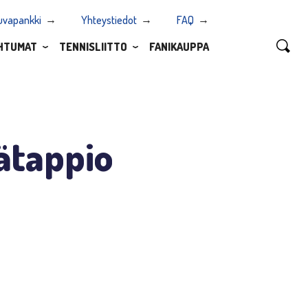
uvapankki
Yhteystiedot
FAQ
HTUMAT
TENNISLIITTO
FANIKAUPPA
rätappio