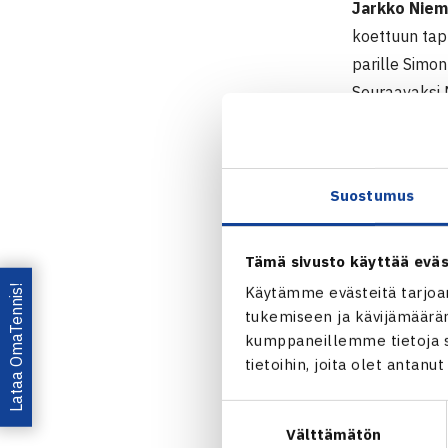
Jarkko Niem
koettuun tapp
parille Simon
Seuraavaksi 
15.1. Kaaviot
391.000$ A
Suostumus
Auckland, Uu
Nelinpeli
Puolivälieriä
Tämä sivusto käyttää eväs
Seelanti/Jar
Lataa OmaTennis!
Käytämme evästeitä tarjoa
tukemiseen ja kävijämääräm
Auckland
kumppaneillemme tietoja si
tietoihin, joita olet antanu
Jaa:
Suostumuksen
Välttämätön
valinta