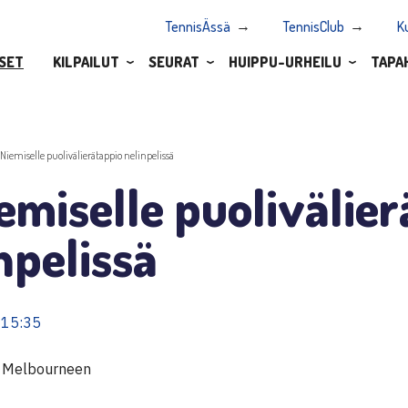
TennisÄssä
TennisClub
K
SET
KILPAILUT
SEURAT
HUIPPU-URHEILU
TAPA
.Niemiselle puolivälierätappio nelinpelissä
emiselle puolivälie
npelissä
 15:35
a Melbourneen