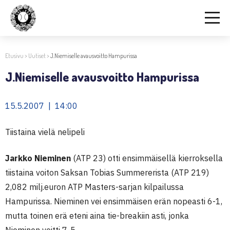
Etusivu
>
Uutiset
>
J.Niemiselle avausvoitto Hampurissa
J.Niemiselle avausvoitto Hampurissa
15.5.2007 | 14:00
Tiistaina vielä nelipeli
Jarkko Nieminen
(ATP 23) otti ensimmäisellä kierroksella
tiistaina voiton Saksan Tobias Summererista (ATP 219)
2,082 milj.euron ATP Masters-sarjan kilpailussa
Hampurissa. Nieminen vei ensimmäisen erän nopeasti 6-1,
mutta toinen erä eteni aina tie-breakiin asti, jonka