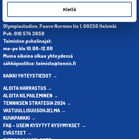
Kiellä
YHTEYSTIEDOT
Olympiastadion, Paavo Nurmen tie 1, 00250 Helsinki
Puh. 010 574 3959
Toimiston puhelinajat:
ma-pe klo 10.00-12.00
Muina aikoina olkaa yhteydessä
sähköpostitse: toimisto@tennis.fi
KAIKKI YHTEYSTIEDOT →
ALOITA HARRASTUS →
ALOITA KILPAILEMINEN →
TENNIKSEN STRATEGIA 2024 →
VASTUULLISUUSOHJELMA →
KUVAPANKKI →
FAQ – USEIN KYSYTYT KYSYMYKSET →
EVÄSTEET →