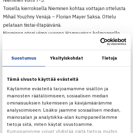
Nieminen voitti 7-5.
Toisella kierroksella Nieminen kohtaa voittajan ottelusta
Mihail Youzhny Venäjä – Florian Mayer Saksa. Ottelu
pelataan tiistai-iltapäivänä.
Nieminen eteni viime vuonna Hampurissa kolmannelle
kierrokselle, jolla hävisi Venäjän Nikolai Davydenkolle.
Nelinpelissä Nieminen hävisi viime vuonna Robert
Suostumus
Yksityiskohdat
Tietoja
Lindstedt parinaan toisella kierroksella.
Tänä vuonna Niemisen parina on Argentiinan Agustin
Calleri. Pari kohtaa ensimmäisellä kierroksella tiistai-
Tämä sivusto käyttää evästeitä
iltapäivänä tsekki David Skochin ja Hollannin Rogier
Käytämme evästeitä tarjoamamme sisällön ja
Wassenin. (RN)
mainosten räätälöimiseen, sosiaalisen median
ominaisuuksien tukemiseen ja kävijämäärämme
ATP Masters-sarjan 2,082 milj.euron turnaus
analysoimiseen. Lisäksi jaamme sosiaalisen median,
Hampuri, Saksa 14.-20.5.
mainosalan ja analytiikka-alan kumppaneillemme
Kaksinpeli
tietoja siitä, miten käytät sivustoamme.
Kumppanimme voivat yhdistää näitä tietoja muihin
Jarkko Nieminen – Tobias Summerer Saksa (villi kortti) 61