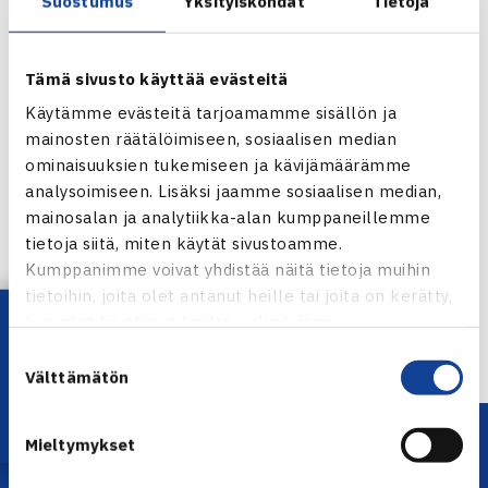
ensimmäinen kohtaaminen.
Suostumus
Yksityiskohdat
Tietoja
Nelinpelissä päivän viimeisenä otteluna Robert Lindstedt
ja Jarkko Nieminen kohtaavat puolivälieräottelussa USA:n
Tämä sivusto käyttää evästeitä
James Blaken ja Bahaman Mark Knowlesin.(RN)
Käytämme evästeitä tarjoamamme sisällön ja
mainosten räätälöimiseen, sosiaalisen median
Baselin ATP-turnaus
ominaisuuksien tukemiseen ja kävijämäärämme
analysoimiseen. Lisäksi jaamme sosiaalisen median,
Jaa:
mainosalan ja analytiikka-alan kumppaneillemme
tietoja siitä, miten käytät sivustoamme.
Kumppanimme voivat yhdistää näitä tietoja muihin
tietoihin, joita olet antanut heille tai joita on kerätty,
← Edellinen
Lataa OmaTennis!
kun olet käyttänyt heidän palvelujaan.
Seuraava uutinen: Suomalaiselle tappio
Suostumuksen
Mexico… →
Välttämätön
valinta
Mieltymykset