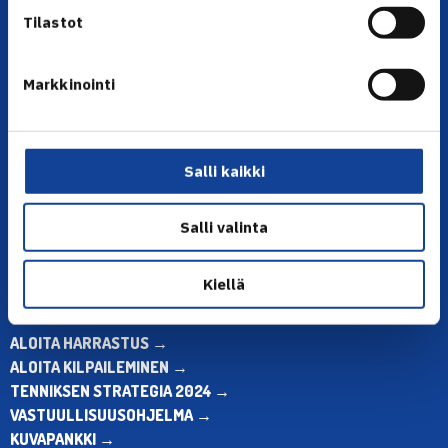
Tilastot
Markkinointi
YHTEYSTIEDOT
Olympiastadion, Paavo Nurmen tie 1, 00250 Helsinki
Puh. 010 574 3959
Salli kaikki
Toimiston puhelinajat:
ma-pe klo 10.00-12.00
Salli valinta
Muina aikoina olkaa yhteydessä
sähköpostitse: toimisto@tennis.fi
Kiellä
KAIKKI YHTEYSTIEDOT →
ALOITA HARRASTUS →
ALOITA KILPAILEMINEN →
TENNIKSEN STRATEGIA 2024 →
VASTUULLISUUSOHJELMA →
KUVAPANKKI →