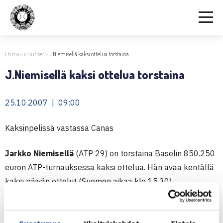
Etusivu
>
Uutiset
>
J.Niemisellä kaksi ottelua torstaina
J.Niemisellä kaksi ottelua torstaina
25.10.2007 | 09:00
Kaksinpelissä vastassa Canas
Jarkko Niemisellä
(ATP 29) on torstaina Baselin 850.250
euron ATP-turnauksessa kaksi ottelua. Hän avaa kentällä
kaksi päivän ottelut (Suomen aikaa klo 15.30)
kohtaamalla kaksinpelin toisella kierroksella Argentiinan
Guillermo Canasin (ATP 12). Tämä on miesten