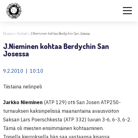
Etusivu
>
Uutiset
>
J.Nieminen kohtaa Berdychin San Josessa
J.Nieminen kohtaa Berdychin San
Josessa
9.2.2010 | 10:10
Tiistaina nelinpeli
Jarkko Nieminen
(ATP 129) otti San Josen ATP250-
turnauksen kaksinpelissä maanantaina avausvoiton
Saksan Lars Poerschkesta (ATP 332) luvuin 3-6, 6-3, 6-2.
Tämä oli miesten ensimmäinen kohtaaminen.
Toisella kierroksella hän saa vastaansa kisassa