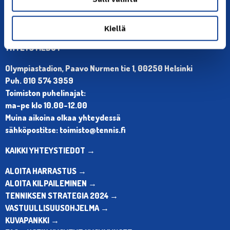
Kiellä
YHTEYSTIEDOT
Olympiastadion, Paavo Nurmen tie 1, 00250 Helsinki
Puh. 010 574 3959
Toimiston puhelinajat:
ma-pe klo 10.00-12.00
Muina aikoina olkaa yhteydessä
sähköpostitse: toimisto@tennis.fi
KAIKKI YHTEYSTIEDOT →
ALOITA HARRASTUS →
ALOITA KILPAILEMINEN →
TENNIKSEN STRATEGIA 2024 →
VASTUULLISUUSOHJELMA →
KUVAPANKKI →