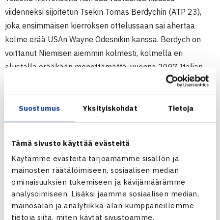
viidenneksi sijoitetun Tsekin Tomas Berdychin (ATP 23),
joka ensimmäisen kierroksen ottelussaan sai ahertaa
kolme erää USAn Wayne Odesnikin kanssa. Berdych on
voittanut Niemisen aiemmin kolmesti, kolmella eri
alustalla erääkään menettämättä, vuonna 2007 Italian
avoimissa Roomassa massalla ja Hallen
ruohokenttäkisassa sekä vuonna 2008 Torontossa ATP
Masters-sarjan kisassa kovilla kentillä.
Suostumus
Yksityiskohdat
Tietoja
Tiistaina Jarkko Niemisellä on ohjelmassa nelinpelin
ensimmäisen kierroksen ottelu. Hän ja Ranskan Jeremy
Tämä sivusto käyttää evästeitä
Chardy kohtaavat Uzbekistanin Denis Istominin ja Israelin
Käytämme evästeitä tarjoamamme sisällön ja
Dudi Selan.
mainosten räätälöimiseen, sosiaalisen median
ominaisuuksien tukemiseen ja kävijämäärämme
ATP250-turnaus
analysoimiseen. Lisäksi jaamme sosiaalisen median,
8.-14.2. San Jose, USA
mainosalan ja analytiikka-alan kumppaneillemme
Kaksinpeli
tietoja siitä, miten käytät sivustoamme.