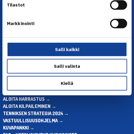
Tilastot
Markkinointi
YHTEYSTIEDOT
Olympiastadion, Paavo Nurmen tie 1, 00250 Helsinki
Puh. 010 574 3959
Salli kaikki
Toimiston puhelinajat:
ma-pe klo 10.00-12.00
Salli valinta
Muina aikoina olkaa yhteydessä
sähköpostitse: toimisto@tennis.fi
Kiellä
KAIKKI YHTEYSTIEDOT →
ALOITA HARRASTUS →
ALOITA KILPAILEMINEN →
TENNIKSEN STRATEGIA 2024 →
VASTUULLISUUSOHJELMA →
KUVAPANKKI →