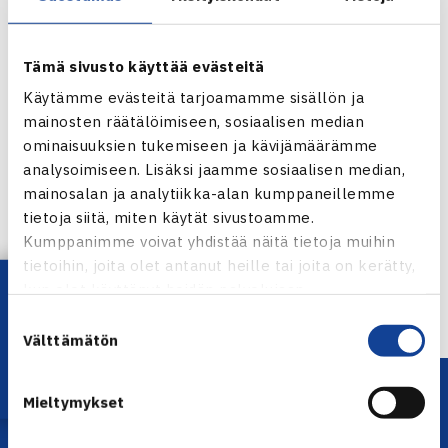
97). Miehet kohtaavat nyt kolmannen kerran. Aiemmin
tänä vuonna Zagrebissa Nieminen voitti Staracen luvuin 3-
6, 7-5, 6-3 ja viime vuonna San Marinossa 1-6, 6-3, 6-0.
Tämä sivusto käyttää evästeitä
(RN)
Käytämme evästeitä tarjoamamme sisällön ja
mainosten räätälöimiseen, sosiaalisen median
Pietarin avoimet
ominaisuuksien tukemiseen ja kävijämäärämme
analysoimiseen. Lisäksi jaamme sosiaalisen median,
Jaa:
mainosalan ja analytiikka-alan kumppaneillemme
tietoja siitä, miten käytät sivustoamme.
Kumppanimme voivat yhdistää näitä tietoja muihin
tietoihin, joita olet antanut heille tai joita on kerätty,
← Edellinen
Lataa OmaTennis!
kun olet käyttänyt heidän palvelujaan.
Seuraava uutinen: Nokia Junior Cup… →
Suostumuksen
Välttämätön
valinta
Mieltymykset