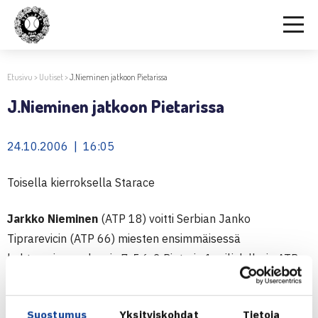
Etusivu
>
Uutiset
>
J.Nieminen jatkoon Pietarissa
J.Nieminen jatkoon Pietarissa
24.10.2006 | 16:05
Toisella kierroksella Starace
Jarkko Nieminen
(ATP 18) voitti Serbian Janko
Tiprarevicin (ATP 66) miesten ensimmäisessä
kohtaamisessa luvuin 7-5,6-2 Pietarin 1 milj.dollarin ATP-
turnauksen ensimmäisellä kierroksella maanantaina ja
kohtaa toisella kierroksella Italian Potito Staracen (ATP
Suostumus
Yksityiskohdat
Tietoja