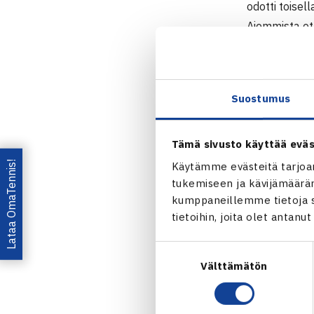
odotti toisel
Aiemmista ott
4,5milj.doll
25.3.-5.4. M
Suostumus
Miesten kaks
1.kierrosta:
Tämä sivusto käyttää eväs
Miamin 
Lataa OmaTennis!
Käytämme evästeitä tarjoa
tukemiseen ja kävijämääräm
Jaa:
kumppaneillemme tietoja si
tietoihin, joita olet antanu
Suostumuksen
Välttämätön
valinta