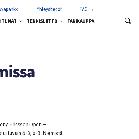
uvapankki
Yhteystiedot
FAQ
HTUMAT
TENNISLIITTO
FANIKAUPPA
missa
 Sony Ericsson Open –
ui luvuin 6-3, 6-3. Niemistä