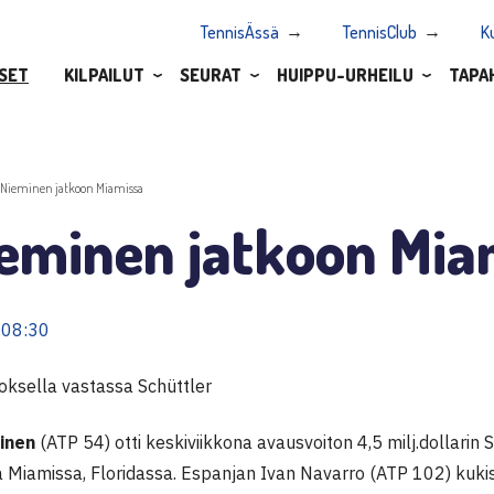
TennisÄssä
TennisClub
K
SET
KILPAILUT
SEURAT
HUIPPU-URHEILU
TAPA
.Nieminen jatkoon Miamissa
ieminen jatkoon Mia
 08:30
roksella vastassa Schüttler
inen
(ATP 54) otti keskiviikkona avausvoiton 4,5 milj.dollarin
 Miamissa, Floridassa. Espanjan Ivan Navarro (ATP 102) kukist