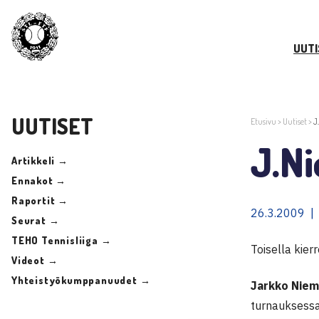
UUTI
UUTISET
Etusivu
>
Uutiset
>
J
J.N
Artikkeli →
Ennakot →
Raportit →
26.3.2009 |
Seurat →
TEHO Tennisliiga →
Toisella kier
Videot →
Yhteistyökumppanuudet →
Jarkko Niem
turnauksessa