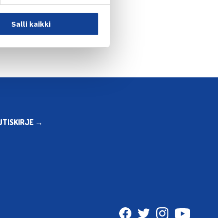
npelin puolivälieriin… →
Salli kaikki
UTISKIRJE →