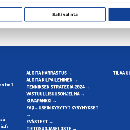
en
Seuraava uutinen: Laine neli
Salli valinta
ALOITA HARRASTUS →
TILAA U
ALOITA KILPAILEMINEN →
 tie 1,
TENNIKSEN STRATEGIA 2024 →
VASTUULLISUUSOHJELMA →
KUVAPANKKI →
FAQ – USEIN KYSYTYT KYSYMYKSET
→
ssä
EVÄSTEET →
s.fi
TIETOSUOJASELOSTE →