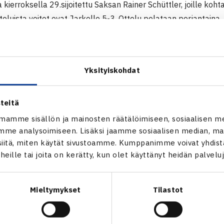
la kierroksella 29.sijoitettu Saksan Rainer Schüttler, joille ko
eluista voitot ovat Jarkolle 5-3. Ottelu pelataan perjantaina.
arin Sony Ericsson Open
iami, Florida
Yksityiskohdat
inpeli
 Jarkko Nieminen – Ivan Navarro Espanja 63 63
teitä
ATP1000-turnaus
mamme sisällön ja mainosten räätälöimiseen, sosiaalisen m
me analysoimiseen. Lisäksi jaamme sosiaalisen median, mai
itä, miten käytät sivustoamme. Kumppanimme voivat yhdistää
t heille tai joita on kerätty, kun olet käyttänyt heidän palvelu
Mieltymykset
Tilastot