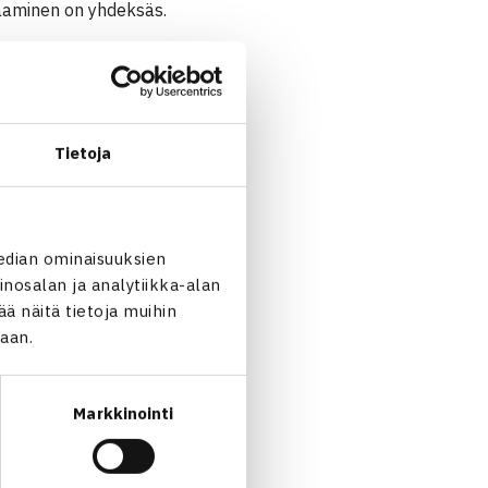
htaaminen on yhdeksäs.
Tietoja
edian ominaisuuksien
nosalan ja analytiikka-alan
 näitä tietoja muihin
jaan.
Markkinointi