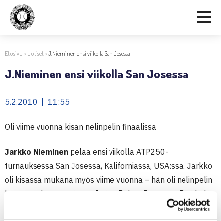
Etusivu
>
Uutiset
>
J.Nieminen ensi viikolla San Josessa
J.Nieminen ensi viikolla San Josessa
5.2.2010 | 11:55
Oli viime vuonna kisan nelinpelin finaalissa
Jarkko Nieminen
pelaa ensi viikolla ATP250-
turnauksessa San Josessa, Kaliforniassa, USA:ssa. Jarkko
oli kisassa mukana myös viime vuonna – hän oli nelinpelin
loppuottelussa parinaan Intian Rohan Bopanna. Pari koki
tappion Saksan Tommy Haasille ja Tsekin Radek