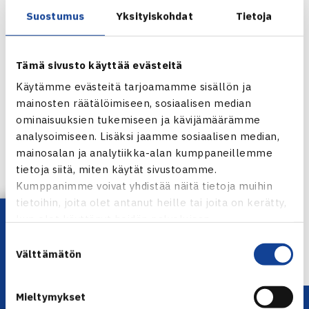
Stepanekille.
Suostumus
Yksityiskohdat
Tietoja
Kaksinpelissä Jarkko hävisi ensimmäisellä kierroksella
Ranskan Florent Serralle, jonka kohtasi viimeksi Australian
avointen toisella kierroksella tammikuussa
Tämä sivusto käyttää evästeitä
Viikkoa myöhemmin Nieminen on mukana ATP500-
Käytämme evästeitä tarjoamamme sisällön ja
turnauksessa Memphisissä.
mainosten räätälöimiseen, sosiaalisen median
ominaisuuksien tukemiseen ja kävijämäärämme
ATP250-turnaus San Josessa
analysoimiseen. Lisäksi jaamme sosiaalisen median,
mainosalan ja analytiikka-alan kumppaneillemme
Jaa:
tietoja siitä, miten käytät sivustoamme.
Kumppanimme voivat yhdistää näitä tietoja muihin
tietoihin, joita olet antanut heille tai joita on kerätty,
Lataa OmaTennis!
kun olet käyttänyt heidän palvelujaan.
← Edellinen
Suostumuksen
Seuraava uutinen: Britit voittivat Suomen… →
Välttämätön
valinta
Mieltymykset