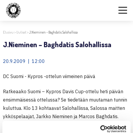
Etusivu
>
Uutiset
>
J.Nieminen – Baghdatis Salohallissa
J.Nieminen – Baghdatis Salohallissa
20.9.2009 | 12:00
DC Suomi - Kypros -ottelun viimeinen päivä
Ratkeaako Suomi – Kypros Davis Cup-ottelu heti päivän
ensimmäisessä ottelussa? Se tiedetään muutaman tunnin
kuluttua. Klo 13 kohtaavat Salohallissa, Salossa maitten
ykköspelaajat, Jarkko Nieminen ja Marcos Baghdatis.
Otteluun lähdetään Suomen johtoasemassa 2-1 ja