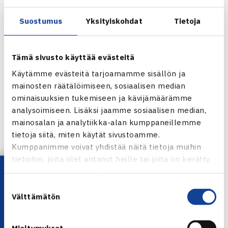
Niemisen voitto sinetöisi Suomen nousun Davis Cupin
Eurooppa/Afrikan I ryhmään ensi vuodeksi.
Suostumus
Yksityiskohdat
Tietoja
Ykkösten ottelun jälkeen kohtaavat maitten
kakkospelaajat, Henri Kontinen ja Photos Kallias.
Tämä sivusto käyttää evästeitä
Ottelua voi seurata suorana lähetyksensä YLE Urheilun
Käytämme evästeitä tarjoamamme sisällön ja
verkkosivuilla
mainosten räätälöimiseen, sosiaalisen median
ominaisuuksien tukemiseen ja kävijämäärämme
YLE Urheilu
analysoimiseen. Lisäksi jaamme sosiaalisen median,
mainosalan ja analytiikka-alan kumppaneillemme
Jaa:
tietoja siitä, miten käytät sivustoamme.
Kumppanimme voivat yhdistää näitä tietoja muihin
tietoihin, joita olet antanut heille tai joita on kerätty,
Lataa OmaTennis!
kun olet käyttänyt heidän palvelujaan.
← Edellinen
Suostumuksen
Seuraava uutinen: Baghdatis tasoitti 2-2:een…
Välttämätön
valinta
→