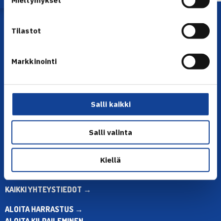
Mieltymykset
Tilastot
Markkinointi
YHTEYSTIEDOT
Salli kaikki
Olympiastadion, Paavo Nurmen tie 1, 00250 Helsinki
Puh. 010 574 3959
Salli valinta
Toimiston puhelinajat:
ma-pe klo 10.00-12.00
Muina aikoina olkaa yhteydessä
Kiellä
sähköpostitse: toimisto@tennis.fi
KAIKKI YHTEYSTIEDOT →
ALOITA HARRASTUS →
ALOITA KILPAILEMINEN →