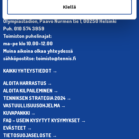
Kiellä
YHTEYSTIEDOT
Olympiastadion, Paavo Nurmen tie 1, 00250 Helsinki
Puh. 010 574 3959
Toimiston puhelinajat:
ma-pe klo 10.00-12.00
Muina aikoina olkaa yhteydessä
sähköpostitse: toimisto@tennis.fi
KAIKKI YHTEYSTIEDOT →
ALOITA HARRASTUS →
ALOITA KILPAILEMINEN →
TENNIKSEN STRATEGIA 2024 →
VASTUULLISUUSOHJELMA →
KUVAPANKKI →
FAQ – USEIN KYSYTYT KYSYMYKSET →
EVÄSTEET →
TIETOSUOJASELOSTE →