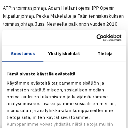
ATP:n toimitusjohtaja Adam Helfant ojensi IPP Openin
kilpailunjohtaja Pekka Mäkelälle ja Talin tenniskeskuksen
toimitusjohtaja Jussi Nesteelle palkinnon vuoden 2010
parhaiten järjestetystä ATP Challenger-turnauksesta
keskiviikkona Monte Carlossa. Palkintoa oli
vastaanottamassa myös Jarkko Nieminen.
Suostumus
Yksityiskohdat
Tietoja
Valinnasta vastaa miesten ammattilaisten kattojärjestön
ATP:n ja Kansainvälisen Tennisliiton ITF:n yhteinen
Challenger-komitea.
Tämä sivusto käyttää evästeitä
Käytämme evästeitä tarjoamamme sisällön ja
125.000$ IPP Open järjestetään tämän vuoden
mainosten räätälöimiseen, sosiaalisen median
marraskuussa 11.kerran.
ominaisuuksien tukemiseen ja kävijämäärämme
HVS-Tennis järjestää IPP Openin kanssa samanaikaisesta
analysoimiseen. Lisäksi jaamme sosiaalisen median,
mainosalan ja analytiikka-alan kumppaneillemme
naisten 25.000$ ITF-turnauksen, OrtoLääkärit Openin. Nyt
tietoja siitä, miten käytät sivustoamme.
neljättä kertaa pelattava naisten turnaus on aiemmin
Kumppanimme voivat yhdistää näitä tietoja muihin
käyty Talissa syys-lokakuun vaihteessa.