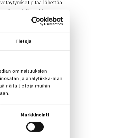
vetäytymiset pitää lähettää
ymistä ei tehdä, joukkue on
öiden tiedot säilyvät myös
 31.8.2007 mennessä.
Tietoja
a:
elmo.vilja
nen@tennis.fi
edian ominaisuuksien
nosalan ja analytiikka-alan
 näitä tietoja muihin
jaan.
Markkinointi