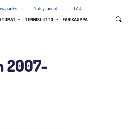
uvapankki
Yhteystiedot
FAQ
HTUMAT
TENNISLIITTO
FANIKAUPPA
n 2007-