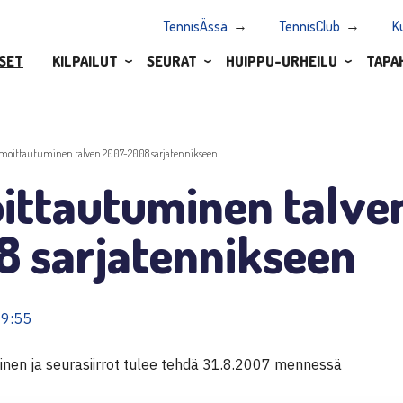
TennisÄssä
TennisClub
K
SET
KILPAILUT
SEURAT
HUIPPU-URHEILU
TAPA
lmoittautuminen talven 2007-2008 sarjatennikseen
oittautuminen talve
8 sarjatennikseen
09:55
inen ja seurasiirrot tulee tehdä 31.8.2007 mennessä