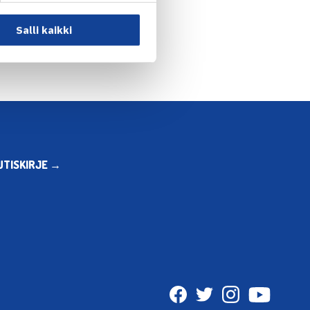
ulehti Tampere Open… →
Salli kaikki
UTISKIRJE →