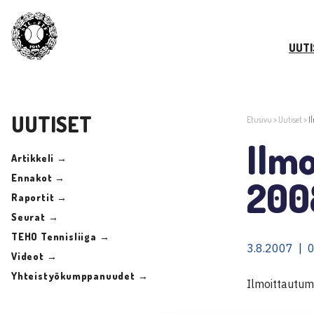
UUTI
UUTISET
Etusivu
>
Uutiset
>
I
Ilm
Artikkeli →
Ennakot →
200
Raportit →
Seurat →
TEHO Tennisliiga →
3.8.2007 | 
Videot →
Yhteistyökumppanuudet →
Ilmoittautum