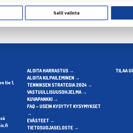
en
Seuraava uutinen: Aam
Salli valinta
ALOITA HARRASTUS →
TILAA U
ALOITA KILPAILEMINEN →
 tie 1,
TENNIKSEN STRATEGIA 2024 →
VASTUULLISUUSOHJELMA →
KUVAPANKKI →
FAQ – USEIN KYSYTYT KYSYMYKSET
→
ssä
EVÄSTEET →
s.fi
TIETOSUOJASELOSTE →