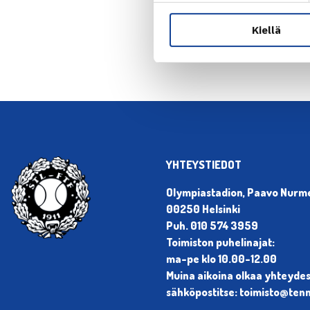
← Edellin
Kiellä
YHTEYSTIEDOT
Olympiastadion, Paavo Nurmen
00250 Helsinki
Puh. 010 574 3959
Toimiston puhelinajat:
ma-pe klo 10.00-12.00
Muina aikoina olkaa yhteyde
sähköpostitse: toimisto@tenni