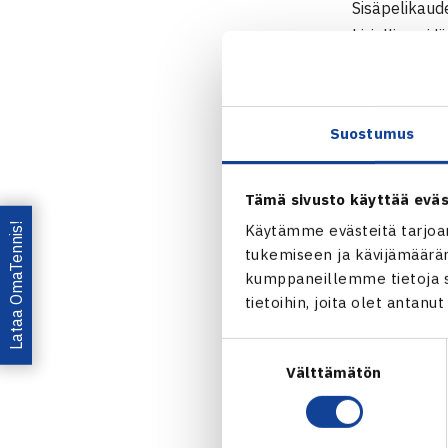
Sisäpelikaud
kirjallisesti
mukana autom
samoina kuin
Suostumus
Ilmoitta
Seuraedu
Tämä sivusto käyttää eväs
Lisätietoja t
Lataa OmaTennis!
Käytämme evästeitä tarjoa
tukemiseen ja kävijämääräm
Jaa:
kumppaneillemme tietoja si
tietoihin, joita olet antanu
Suostumuksen
Välttämätön
valinta