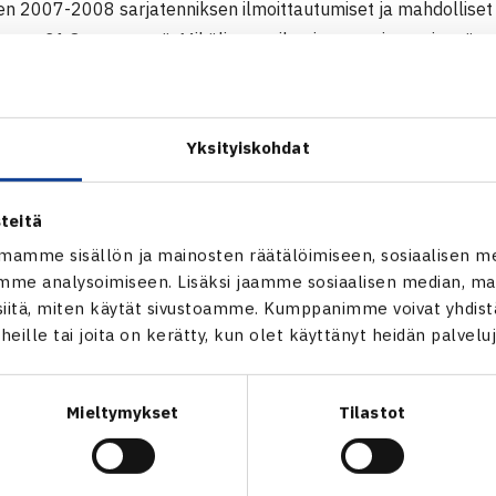
en 2007-2008 sarjatenniksen ilmoittautumiset ja mahdolliset 
 liittoon 31.8. mennessä. Mikäli uutta ilmoittautumista tai vetät
aattisesti sarjatenniksen sääntöjen mukaisesti. Yhteyshenkil
 sisäpelikaudella 2006-2007. Seurasiirrot tulee tehdä myös
Yksityiskohdat
utuminen sisäpelikaudelle 2007-2008
(Pdf, 10 kt)
stuksen muutosanomus sisäpelikausi 07-08
teitä
arvittaessa puh (09) 3417 1532 Elmo Viljanen tai sähköpostill
mamme sisällön ja mainosten räätälöimiseen, sosiaalisen m
me analysoimiseen. Lisäksi jaamme sosiaalisen median, mai
itä, miten käytät sivustoamme. Kumppanimme voivat yhdistää
t heille tai joita on kerätty, kun olet käyttänyt heidän palvelu
Mieltymykset
Tilastot