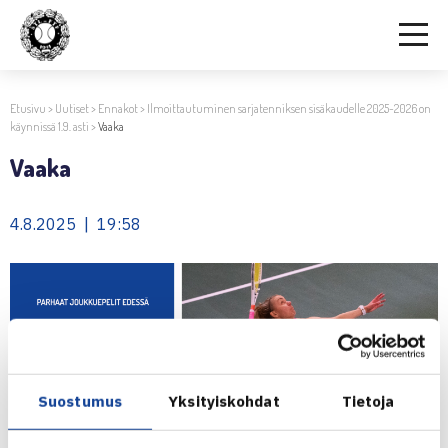
Etusivu
>
Uutiset
>
Ennakot
>
Ilmoittautuminen sarjatenniksen sisäkaudelle 2025-2026 on
käynnissä 1.9. asti
>
Vaaka
Vaaka
4.8.2025 | 19:58
Suostumus
Yksityiskohdat
Tietoja