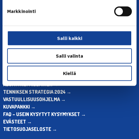
YHTEYSTIEDOT
Markkinointi
Olympiastadion, Paavo Nurmen tie 1, 00250 Helsinki
Puh. 010 574 3959
Toimiston puhelinajat:
ma-pe klo 10.00-12.00
Salli kaikki
Muina aikoina olkaa yhteydessä
sähköpostitse: toimisto@tennis.fi
Salli valinta
KAIKKI YHTEYSTIEDOT →
Kiellä
ALOITA HARRASTUS →
ALOITA KILPAILEMINEN →
TENNIKSEN STRATEGIA 2024 →
VASTUULLISUUSOHJELMA →
KUVAPANKKI →
FAQ – USEIN KYSYTYT KYSYMYKSET →
EVÄSTEET →
TIETOSUOJASELOSTE →