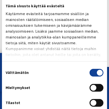
Tämä sivusto käyttää evästeitä
Käytämme evästeitä tarjoamamme sisällön ja
mainosten räätälöimiseen, sosiaalisen median
Jaa:
ominaisuuksien tukemiseen ja kävijämäärämme
analysoimiseen. Lisäksi jaamme sosiaalisen median,
mainosalan ja analytiikka-alan kumppaneillemme
tietoja siitä, miten käytät sivustoamme.
← Edellinen
Kumppanimme voivat yhdistää näitä tietoja muihin
tietoihin, joita olet antanut heille tai joita on kerätty,
Lataa OmaTennis!
kun olet käyttänyt heidän palvelujaan.
Suostumuksen
Välttämätön
valinta
Mieltymykset
Tilastot