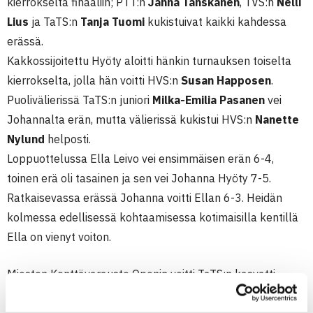
kierrokselta finaaliin; PTT:n
Janna Tanskanen
, TVS:n
Nelli
Lius
ja TaTS:n
Tanja Tuomi
kukistuivat kaikki kahdessa
erässä.
Kakkossijoitettu Hyöty aloitti hänkin turnauksen toiselta
kierrokselta, jolla hän voitti HVS:n
Susan Happosen
.
Puolivälierissä TaTS:n juniori
Milka-Emilia Pasanen
vei
Johannalta erän, mutta välierissä kukistui HVS:n
Nanette
Nylund
helposti.
Loppuottelussa Ella Leivo vei ensimmäisen erän 6-4,
toinen erä oli tasainen ja sen vei Johanna Hyöty 7-5.
Ratkaisevassa erässä Johanna voitti Ellan 6-3. Heidän
kolmessa edellisessä kohtaamisessa kotimaisilla kentillä
Ella on vienyt voiton.
Miesten Kenttävarauste Openin voitti TaTS:n kasvatti,
nykyisin HVS:aa edustava
Ristomatti Lanne
. Hän kukisti