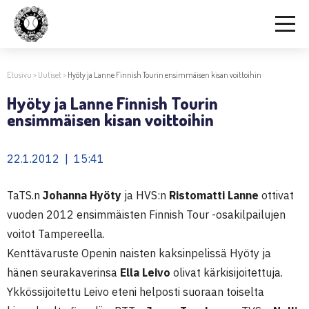
Etusivu
>
Uutiset
>
Hyöty ja Lanne Finnish Tourin ensimmäisen kisan voittoihin
Hyöty ja Lanne Finnish Tourin
ensimmäisen kisan voittoihin
22.1.2012 | 15:41
TaTS.n
Johanna Hyöty
ja HVS:n
Ristomatti Lanne
ottivat
vuoden 2012 ensimmäisten Finnish Tour -osakilpailujen
voitot Tampereella.
Kenttävaruste Openin naisten kaksinpelissä Hyöty ja
hänen seurakaverinsa
Ella Leivo
olivat kärkisijoitettuja.
Ykkössijoitettu Leivo eteni helposti suoraan toiselta