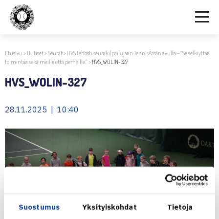
Etusivu
>
Uutiset
>
Seurat
>
HVS tehosti seurakilpailujaan TennisÄssän avulla – ”Se selkiyttää
toimintaa sekä meille että perheille.”
>
HVS_WOLIN-327
HVS_WOLIN-327
28.11.2025 | 10:40
Suostumus
Yksityiskohdat
Tietoja