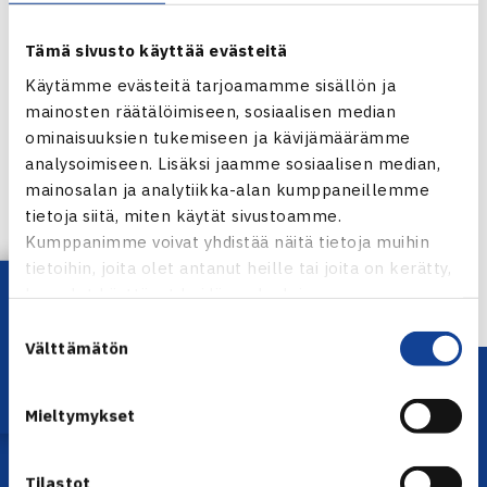
Tämä sivusto käyttää evästeitä
Käytämme evästeitä tarjoamamme sisällön ja
mainosten räätälöimiseen, sosiaalisen median
ominaisuuksien tukemiseen ja kävijämäärämme
Jaa:
analysoimiseen. Lisäksi jaamme sosiaalisen median,
mainosalan ja analytiikka-alan kumppaneillemme
tietoja siitä, miten käytät sivustoamme.
Kumppanimme voivat yhdistää näitä tietoja muihin
← Edellinen
tietoihin, joita olet antanut heille tai joita on kerätty,
Lataa OmaTennis!
kun olet käyttänyt heidän palvelujaan.
Suostumuksen
Välttämätön
valinta
Mieltymykset
Tilastot