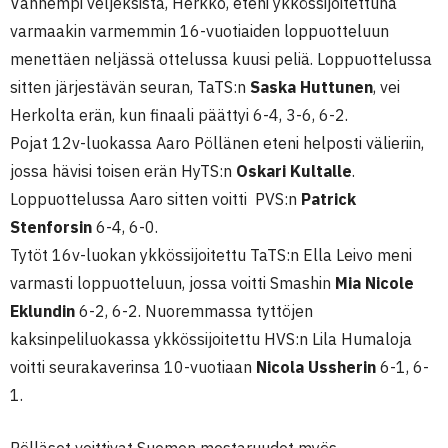
Vanhempi veljeksistä, Herkko, eteni ykkössijoitettuna
varmaakin varmemmin 16-vuotiaiden loppuotteluun
menettäen neljässä ottelussa kuusi peliä. Loppuottelussa
sitten järjestävän seuran, TaTS:n
Saska Huttunen
, vei
Herkolta erän, kun finaali päättyi 6-4, 3-6, 6-2.
Pojat 12v-luokassa Aaro Pöllänen eteni helposti välieriin,
jossa hävisi toisen erän HyTS:n
Oskari Kultalle
.
Loppuottelussa Aaro sitten voitti PVS:n
Patrick
Stenforsin
6-4, 6-0.
Tytöt 16v-luokan ykkössijoitettu TaTS:n Ella Leivo meni
varmasti loppuotteluun, jossa voitti Smashin
Mia Nicole
Eklundin
6-2, 6-2. Nuoremmassa tyttöjen
kaksinpeliluokassa ykkössijoitettu HVS:n Lila Humaloja
voitti seurakaverinsa 10-vuotiaan
Nicola Ussherin
6-1, 6-
1.