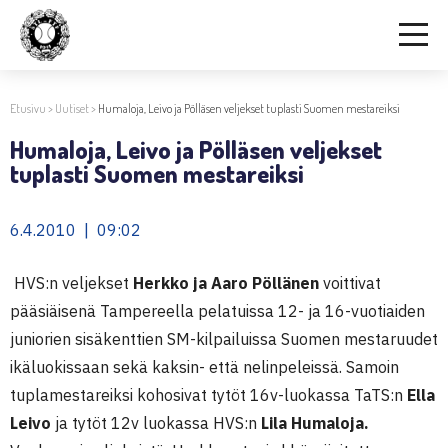
Etusivu
>
Uutiset
>
Humaloja, Leivo ja Pölläsen veljekset tuplasti Suomen mestareiksi
Humaloja, Leivo ja Pölläsen veljekset
tuplasti Suomen mestareiksi
6.4.2010 | 09:02
HVS:n veljekset
Herkko ja Aaro Pöllänen
voittivat
pääsiäisenä Tampereella pelatuissa 12- ja 16-vuotiaiden
juniorien sisäkenttien SM-kilpailuissa Suomen mestaruudet
ikäluokissaan sekä kaksin- että nelinpeleissä. Samoin
tuplamestareiksi kohosivat tytöt 16v-luokassa TaTS:n
Ella
Leivo
ja tytöt 12v luokassa HVS:n
Lila Humaloja.