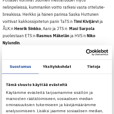
Pölläset voittivat Suomen mestaruudet myös
nelinpeleissä, kummankin voitto ratkesi vasta ottelutie-
breakissa. Herkko ja hänen parinsa Saska Huttunen
voittivat kakkossijoitetun parin TaTS:n
Timi Kivijärvi
ja
ÅLK:n
Henrik Sinkko
, Aaro ja JTS:n
Masi Sarpola
puolestaan ETS:n
Rasmus Mäkelän
ja HVS:n
Niko
Nylundin
.
Ella Leivon parina oli seurakaveri
Annika Sillanpää.
Pari
kukisti KTS:n
Katariina Loik
kasen ja OVS:n
Jessica
Malisen
, jotka maaliskuussa voittivat Pajulahdessa T16-
Suostumus
Yksityiskohdat
Tietoja
luokan Tennis Europe Junior Tour-turnauksessa. Lila
Humalojan tuplamestaruus tuli yhdessä EVS:n
Satu
Tämä sivusto käyttää evästeitä
Salosen
kanssa. Pari voitti 12v-nelinpelin loppuottelussa
Käytämme evästeitä tarjoamamme sisällön ja
TVS:n
Venla Anderssonin
ja HVS:n Nicola Ussherin.
mainosten räätälöimiseen, sosiaalisen median
ominaisuuksien tukemiseen ja kävijämäärämme
Juniorien 12v ja 16v sisäkenttien SM-kilpailut
analysoimiseen. Lisäksi jaamme sosiaalisen median,
1.-5.4.2010 Tampereen Tenniskeskus