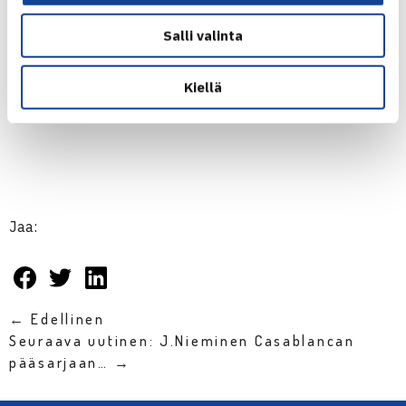
Andersson TVS/Nicola Ussher HVS 67 62 [10-5]
Salli valinta
Juniorien 12v ja 16v sisäkenttien SM-kilpailujen
Kiellä
kaikki tulokset
Jaa:
← Edellinen
Seuraava uutinen: J.Nieminen Casablancan
pääsarjaan… →