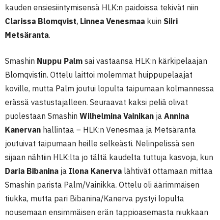
kauden ensiesiintymisensä HLK:n paidoissa tekivät niin
Clarissa Blomqvist
,
Linnea Venesmaa
kuin
Siiri
Metsäranta
.
Smashin
Nuppu Palm
sai vastaansa HLK:n kärkipelaajan
Blomqvistin. Ottelu laittoi molemmat huippupelaajat
koville, mutta Palm joutui lopulta taipumaan kolmannessa
erässä vastustajalleen. Seuraavat kaksi peliä olivat
puolestaan Smashin
Wilhelmina Vainikan
ja
Annina
Kanervan
hallintaa
–
HLK:n Venesmaa ja Metsäranta
joutuivat taipumaan heille selkeästi. Nelinpelissä sen
sijaan nähtiin HLK:lta jo tältä kaudelta tuttuja kasvoja, kun
Daria Bibanina
ja
Ilona Kanerva
lähtivät ottamaan mittaa
Smashin parista Palm/Vainikka. Ottelu oli äärimmäisen
tiukka, mutta pari Bibanina/Kanerva pystyi lopulta
nousemaan ensimmäisen erän tappioasemasta niukkaan