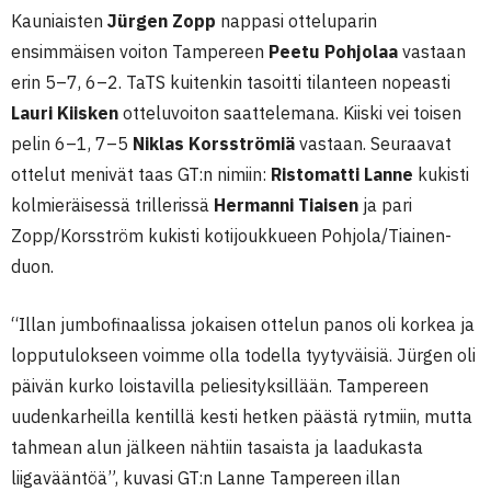
Kauniaisten
Jürgen Zopp
nappasi otteluparin
ensimmäisen voiton Tampereen
Peetu Pohjolaa
vastaan
erin 5–7, 6–2. TaTS kuitenkin tasoitti tilanteen nopeasti
Lauri Kiisken
otteluvoiton saattelemana. Kiiski vei toisen
pelin 6–1, 7–5
Niklas Korsströmiä
vastaan. Seuraavat
ottelut menivät taas GT:n nimiin:
Ristomatti Lanne
kukisti
kolmieräisessä trillerissä
Hermanni Tiaisen
ja pari
Zopp/Korsström kukisti kotijoukkueen Pohjola/Tiainen-
duon.
“Illan jumbofinaalissa jokaisen ottelun panos oli korkea ja
lopputulokseen voimme olla todella tyytyväisiä. Jürgen oli
päivän kurko loistavilla peliesityksillään. Tampereen
uudenkarheilla kentillä kesti hetken päästä rytmiin, mutta
tahmean alun jälkeen nähtiin tasaista ja laadukasta
liigavääntöä”, kuvasi GT:n Lanne Tampereen illan