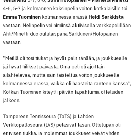
Venla Ahti
5-7, 0-6,
Sofia Holopainen – Mariella Minetti
4-6, 5-7 ja kolmannen kaksinpelin voiton kotkalaisille toi
Emma Tuominen
kolmannessa erässä
Heidi Sarkkista
vastaan. Nelinpelin vei nimiinsä aktiivisella verkkopelillään
Ahti/Minetti-duo oululaisparia Sarkkinen/Holopainen
vastaan.
“Meillä oli tosi tiukat ja hyvät pelit tänään, ja joukkueelle
jäi hyvät fiilikset päivästä. Oma peli oli ajoittain
ailahtelevaa, mutta sain taisteltua voiton joukkueelle
kolmannessa erässä, vaikka oli haasteita ranteen kanssa”,
Kotkan Tuominen kiteytti päivän tapahtumia otteluiden
jälkeen.
Tampereen Tennisseura (TaTS) ja Lahden
Verkkopalloseura (LVS) pelasivat tasan. Ottelupari oli
erityisen tiukka, ja molemmat joukkueet veivät yhden