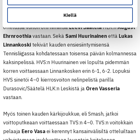
Viktor Durasovic
nappasi päivän ensimmäisen voiton
Kiellä
HVS:lle
Santtu Leskistä
vastaan,kun taas toisessa
ottelussa voiton otti nimiinsä
Leevi Säätelä
HLK:n
August
Ehrnroothia
vastaan. Sekä
Sami Huurinainen
että
Lukas
Linnankoski
tekivät kauden ensiesiintymisensä
Tennisliigassa kohdatessaan toisensa päivän kolmannessa
kaksinpelissä. HVS:n Huurinainen vei lopulta pidemmän
korren voittaessaan Linnankosken erin 6-1, 6-2. Lopuksi
HVS sinetöi 4–0 kierrosvoiton nelinpelistä parilla
Durasovic/Säätelä
HLK:n Leskistä ja
Oren Vasseria
vastaan.
Myös toinen kauden kärkijoukkue, eli Smash, jatkoi
voittoputkeaan voittaessaan TVS:n 4–0. TVS:n voitokkain
pelaaja
Eero Vasa
ei kerennyt kansainvälisiltä otteluiltaan