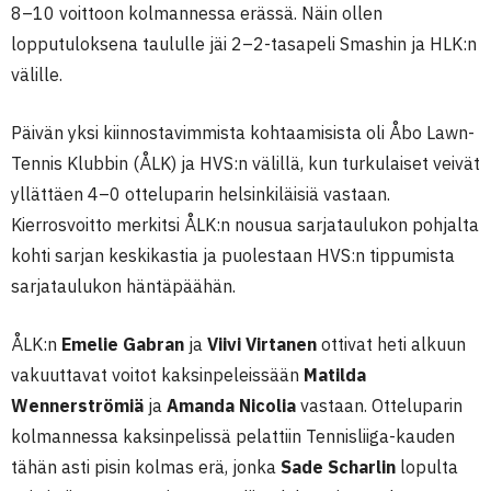
8–10 voittoon kolmannessa erässä. Näin ollen
lopputuloksena taululle jäi 2–2-tasapeli Smashin ja HLK:n
välille.
Päivän yksi kiinnostavimmista kohtaamisista oli Åbo Lawn-
Tennis Klubbin (ÅLK) ja HVS:n välillä, kun turkulaiset veivät
yllättäen 4–0 otteluparin helsinkiläisiä vastaan.
Kierrosvoitto merkitsi ÅLK:n nousua sarjataulukon pohjalta
kohti sarjan keskikastia ja puolestaan HVS:n tippumista
sarjataulukon häntäpäähän.
ÅLK:n
Emelie Gabran
ja
Viivi Virtanen
ottivat heti alkuun
vakuuttavat voitot kaksinpeleissään
Matilda
Wennerströmiä
ja
Amanda Nicolia
vastaan. Otteluparin
kolmannessa kaksinpelissä pelattiin Tennisliiga-kauden
tähän asti pisin kolmas erä, jonka
Sade Scharlin
lopulta