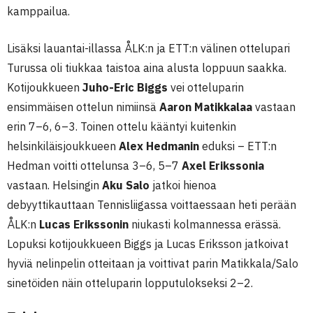
kamppailua.
Lisäksi lauantai-illassa ÅLK:n ja ETT:n välinen ottelupari
Turussa oli tiukkaa taistoa aina alusta loppuun saakka.
Kotijoukkueen
Juho-Eric Biggs
vei otteluparin
ensimmäisen ottelun nimiinsä
Aaron Matikkalaa
vastaan
erin 7–6, 6–3. Toinen ottelu kääntyi kuitenkin
helsinkiläisjoukkueen
Alex Hedmanin
eduksi – ETT:n
Hedman voitti ottelunsa 3–6, 5–7
Axel Erikssonia
vastaan. Helsingin
Aku Salo
jatkoi hienoa
debyyttikauttaan Tennisliigassa voittaessaan heti perään
ÅLK:n
Lucas Erikssonin
niukasti kolmannessa erässä.
Lopuksi kotijoukkueen Biggs ja Lucas Eriksson jatkoivat
hyviä nelinpelin otteitaan ja voittivat parin Matikkala/Salo
sinetöiden näin otteluparin lopputulokseksi 2–2.