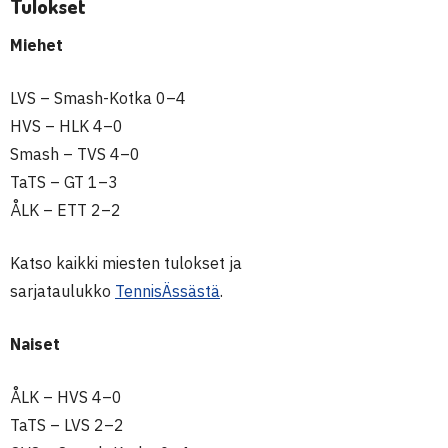
Tulokset
Miehet
LVS – Smash-Kotka 0–4
HVS – HLK 4–0
Smash – TVS 4–0
TaTS – GT 1–3
ÅLK – ETT 2–2
Katso kaikki miesten tulokset ja
sarjataulukko
TennisÄssästä
.
Naiset
ÅLK – HVS 4–0
TaTS – LVS 2–2