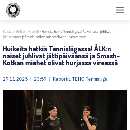
Etusivu
>
Uutiset
>
Raportit
>
Huikeita hetkiä Tennisliigassa! ÅLK:n naiset juhlivat
jättipäiväänsä ja Smash-Kotkan miehet olivat hurjassa vireessä
Huikeita hetkiä Tennisliigassa! ÅLK:n
naiset juhlivat jättipäiväänsä ja Smash-
Kotkan miehet olivat hurjassa vireessä
29.11.2025 | 23:59 | Raportit, TEHO Tennisliiga