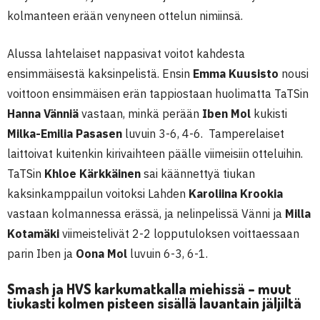
kolmanteen erään venyneen ottelun nimiinsä.
Alussa lahtelaiset nappasivat voitot kahdesta
ensimmäisestä kaksinpelistä. Ensin
Emma Kuusisto
nousi
voittoon ensimmäisen erän tappiostaan huolimatta TaTSin
Hanna Vänniä
vastaan, minkä perään
Iben Mol
kukisti
Milka-Emilia Pasasen
luvuin 3-6, 4-6. Tamperelaiset
laittoivat kuitenkin kirivaihteen päälle viimeisiin otteluihin.
TaTSin
Khloe Kärkkäinen
sai käännettyä tiukan
kaksinkamppailun voitoksi Lahden
Karoliina Krookia
vastaan kolmannessa erässä, ja nelinpelissä Vänni ja
Milla
Kotamäki
viimeistelivät 2-2 lopputuloksen voittaessaan
parin Iben ja
Oona Mol
luvuin 6-3, 6-1.
Smash ja HVS karkumatkalla miehissä – muut
tiukasti kolmen pisteen sisällä lauantain jäljiltä