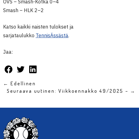
OVS – Smash-Kotka 0–4
Smash – HLK 2–2
Katso kaikki naisten tulokset ja
sarjataulukko
TennisÄssästä
.
Jaa:
← Edellinen
Seuraava uutinen: Viikkoennakko 49/2025 – →