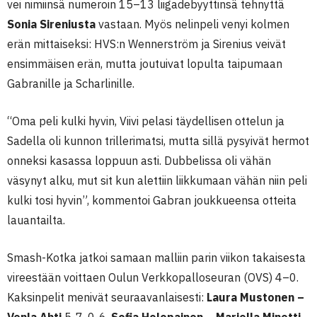
vei nimiinsä numeroin 15–13 liigadebyyttinsä tehnyttä
Sonia Sireniusta
vastaan. Myös nelinpeli venyi kolmen
erän mittaiseksi: HVS:n Wennerström ja Sirenius veivät
ensimmäisen erän, mutta joutuivat lopulta taipumaan
Gabranille ja Scharlinille.
“Oma peli kulki hyvin, Viivi pelasi täydellisen ottelun ja
Sadella oli kunnon trillerimatsi, mutta sillä pysyivät hermot
onneksi kasassa loppuun asti. Dubbelissa oli vähän
väsynyt alku, mut sit kun alettiin liikkumaan vähän niin peli
kulki tosi hyvin”, kommentoi Gabran joukkueensa otteita
lauantailta.
Smash-Kotka jatkoi samaan malliin parin viikon takaisesta
vireestään voittaen Oulun Verkkopalloseuran (OVS) 4–0.
Kaksinpelit menivät seuraavanlaisesti:
Laura Mustonen –