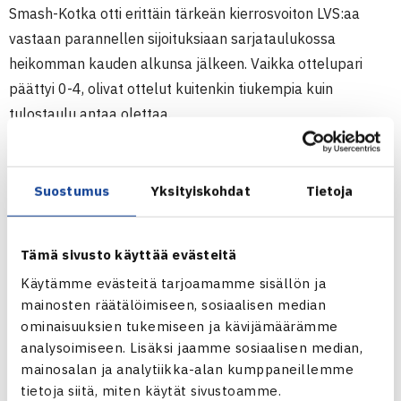
Smash-Kotka otti erittäin tärkeän kierrosvoiton LVS:aa
vastaan parannellen sijoituksiaan sarjataulukossa
heikomman kauden alkunsa jälkeen. Vaikka ottelupari
päättyi 0-4, olivat ottelut kuitenkin tiukempia kuin
tulostaulu antaa olettaa.
Kaksi ensimmäistä kaksinpeliä Kotkan ja Lahden välillä
olivat todellisia trillereitä. Sekä
Vesa Ahti
että
Ville-
Suostumus
Yksityiskohdat
Tietoja
Petteri Ahti
hävisivät ensimmäiset eränsä
kaksinpeleissään, mutta molemmat kampesivat kuitenkin
Tämä sivusto käyttää evästeitä
lopulta kolmieräisten otteluidensa voittajiksi. Vesa Ahti
Käytämme evästeitä tarjoamamme sisällön ja
voitti
Oskari Eerolan
ja Ville-Petteri Ahti
Valtteri
mainosten räätälöimiseen, sosiaalisen median
Tuukkasen
. Lisäksi
Jussi Salmio
kukisti vakuuttavasti
ominaisuuksien tukemiseen ja kävijämäärämme
LVS:n
Eeli Pihlajan
, ja lopulta Ahdin veljekset päihittivät
analysoimiseen. Lisäksi jaamme sosiaalisen median,
nelinpelissä Pihlajan ja
Lassi Liimataisen
.
mainosalan ja analytiikka-alan kumppaneillemme
tietoja siitä, miten käytät sivustoamme.