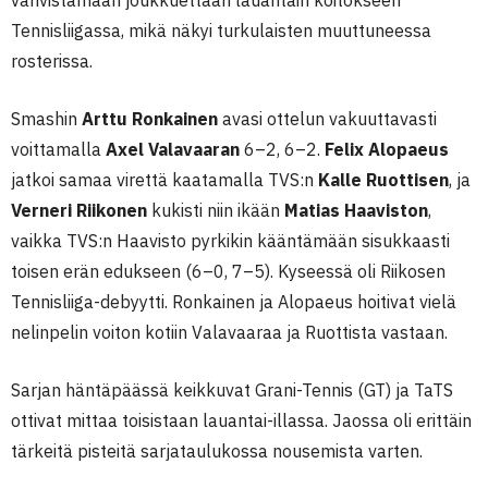
vahvistamaan joukkuettaan lauantain koitokseen
Tennisliigassa, mikä näkyi turkulaisten muuttuneessa
rosterissa.
Smashin
Arttu Ronkainen
avasi ottelun vakuuttavasti
voittamalla
Axel Valavaaran
6–2, 6–2.
Felix Alopaeus
jatkoi samaa virettä kaatamalla TVS:n
Kalle Ruottisen
, ja
Verneri Riikonen
kukisti niin ikään
Matias Haaviston
,
vaikka TVS:n Haavisto pyrkikin kääntämään sisukkaasti
toisen erän edukseen (6–0, 7–5). Kyseessä oli Riikosen
Tennisliiga-debyytti. Ronkainen ja Alopaeus hoitivat vielä
nelinpelin voiton kotiin Valavaaraa ja Ruottista vastaan.
Sarjan häntäpäässä keikkuvat Grani-Tennis (GT) ja TaTS
ottivat mittaa toisistaan lauantai-illassa. Jaossa oli erittäin
tärkeitä pisteitä sarjataulukossa nousemista varten.