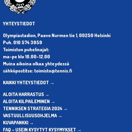
YHTEYSTIEDOT
Olympiastadion, Paavo Nurmen tie 1, 00250 Helsinki
Puh. 010 574 3959
Toimiston puhelinajat:
ma-pe klo 10.00-12.00
Muina aikoina olkaa yhteydessä
sähköpostitse: toimisto@tennis.fi
KAIKKI YHTEYSTIEDOT →
ALOITA HARRASTUS →
ALOITA KILPAILEMINEN →
TENNIKSEN STRATEGIA 2024 →
VASTUULLISUUSOHJELMA →
KUVAPANKKI →
FAQ – USEIN KYSYTYT KYSYMYKSET →