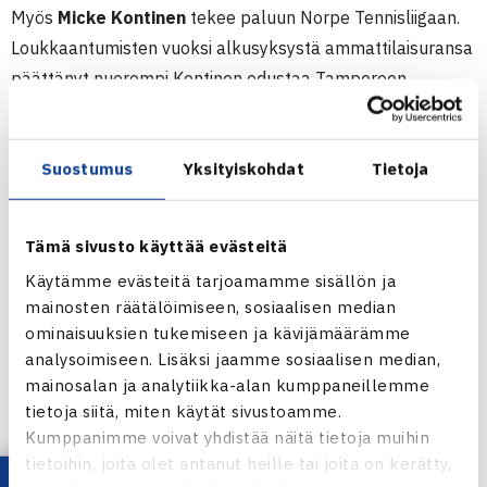
Myös
Micke Kontinen
tekee paluun Norpe Tennisliigaan.
Loukkaantumisten vuoksi alkusyksystä ammattilaisuransa
päättänyt nuorempi Kontinen edustaa Tampereen
Tennisseuraa.
– Ranteeni ei ole vieläkään täysin kunnossa, mutta yhden
Suostumus
Yksityiskohdat
Tietoja
käden rysty onnistuu jo, Micke Kontinen iloitsee.
Tämä sivusto käyttää evästeitä
Lauantain liigakierroksen yksi kovimmista otteluista
Käytämme evästeitä tarjoamamme sisällön ja
pelataan Tapiolassa, kun Break Pointin
Juho
mainosten räätälöimiseen, sosiaalisen median
Paukku
kohtaa Sata-Tenniksen
Harri
ominaisuuksien tukemiseen ja kävijämäärämme
Heliövaaran
. Naisista suurin mielenkiinto kohdistuu
analysoimiseen. Lisäksi jaamme sosiaalisen median,
ammattilaispelaaja
Piia Suomalaiseen
. Hän ottelee
mainosalan ja analytiikka-alan kumppaneillemme
Smashin joukkueessa kotonaan OVS:aa vastaan.
tietoja siitä, miten käytät sivustoamme.
Kumppanimme voivat yhdistää näitä tietoja muihin
Viikonlopun ottelut:
tietoihin, joita olet antanut heille tai joita on kerätty,