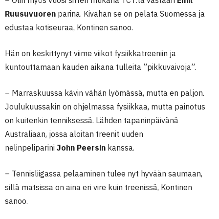
– Olin myös vuosi sitten mukana TCT:tä vastaan
Emil
Ruusuvuoren
parina. Kivahan se on pelata Suomessa ja
edustaa kotiseuraa, Kontinen sanoo.
Hän on keskittynyt viime viikot fysiikkatreeniin ja
kuntouttamaan kauden aikana tulleita ”pikkuvaivoja”.
– Marraskuussa kävin vähän lyömässä, mutta en paljon.
Joulukuussakin on ohjelmassa fysiikkaa, mutta painotus
on kuitenkin tenniksessä. Lähden tapaninpäivänä
Australiaan, jossa aloitan treenit uuden
nelinpeliparini
John Peersin
kanssa.
– Tennisliigassa pelaaminen tulee nyt hyvään saumaan,
sillä matsissa on aina eri vire kuin treenissä, Kontinen
sanoo.