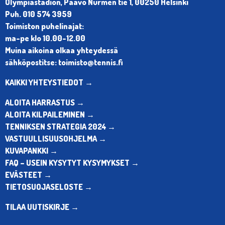
Olympiastadion, Paavo Nurmen tie 1, 00250 Helsinki
Puh. 010 574 3959
Toimiston puhelinajat:
ma-pe klo 10.00-12.00
Muina aikoina olkaa yhteydessä
sähköpostitse: toimisto@tennis.fi
KAIKKI YHTEYSTIEDOT →
ALOITA HARRASTUS →
ALOITA KILPAILEMINEN →
TENNIKSEN STRATEGIA 2024 →
VASTUULLISUUSOHJELMA →
KUVAPANKKI →
FAQ – USEIN KYSYTYT KYSYMYKSET →
EVÄSTEET →
TIETOSUOJASELOSTE →
TILAA UUTISKIRJE →