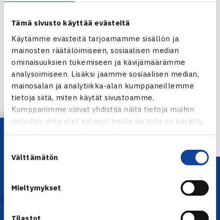
Tämä sivusto käyttää evästeitä
Käytämme evästeitä tarjoamamme sisällön ja
mainosten räätälöimiseen, sosiaalisen median
ominaisuuksien tukemiseen ja kävijämäärämme
Jaa:
analysoimiseen. Lisäksi jaamme sosiaalisen median,
mainosalan ja analytiikka-alan kumppaneillemme
tietoja siitä, miten käytät sivustoamme.
Kumppanimme voivat yhdistää näitä tietoja muihin
← Edellinen
tietoihin, joita olet antanut heille tai joita on kerätty,
Lataa OmaTennis!
kun olet käyttänyt heidän palvelujaan.
Suostumuksen
Välttämätön
valinta
Mieltymykset
Tilastot