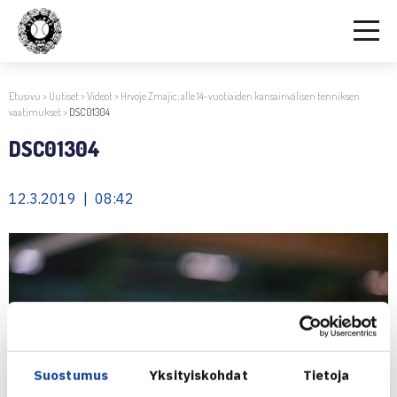
Etusivu
>
Uutiset
>
Videot
>
Hrvoje Zmajic: alle 14-vuotiaiden kansainvälisen tenniksen
vaatimukset
>
DSC01304
DSC01304
12.3.2019 | 08:42
Suostumus
Yksityiskohdat
Tietoja