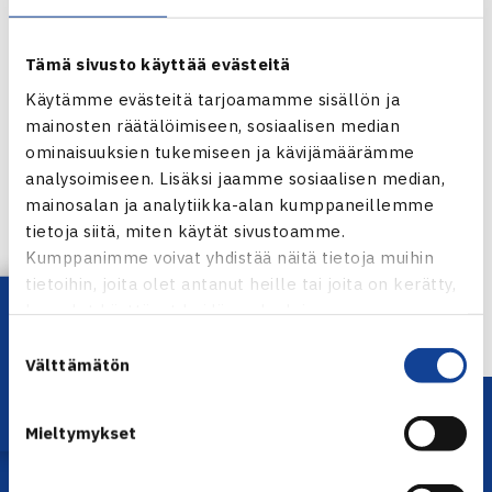
Tämä sivusto käyttää evästeitä
Käytämme evästeitä tarjoamamme sisällön ja
mainosten räätälöimiseen, sosiaalisen median
ominaisuuksien tukemiseen ja kävijämäärämme
analysoimiseen. Lisäksi jaamme sosiaalisen median,
Jaa:
mainosalan ja analytiikka-alan kumppaneillemme
tietoja siitä, miten käytät sivustoamme.
Kumppanimme voivat yhdistää näitä tietoja muihin
tietoihin, joita olet antanut heille tai joita on kerätty,
← Edellinen
Lataa OmaTennis!
kun olet käyttänyt heidän palvelujaan.
Suostumuksen
Välttämätön
valinta
Mieltymykset