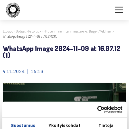
Etusivu
>
Uutiset
>
Raportit
>
HPP Openin nelinpelin mestareiksi Bergevi/Veldheer
>
WhatsApp Image 2024-11-09 at 16.07.12 (1)
WhatsApp Image 2024-11-09 at 16.07.12
(1)
9.11.2024 | 16:13
Suostumus
Yksityiskohdat
Tietoja