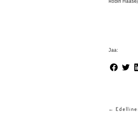
Robin Haase/
Jaa:
← Edellin