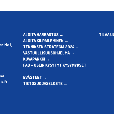
ALOITA HARRASTUS →
TILAA U
ALOITA KILPAILEMINEN →
 tie 1,
TENNIKSEN STRATEGIA 2024 →
VASTUULLISUUSOHJELMA →
KUVAPANKKI →
FAQ – USEIN KYSYTYT KYSYMYKSET
→
ssä
EVÄSTEET →
s.fi
TIETOSUOJASELOSTE →