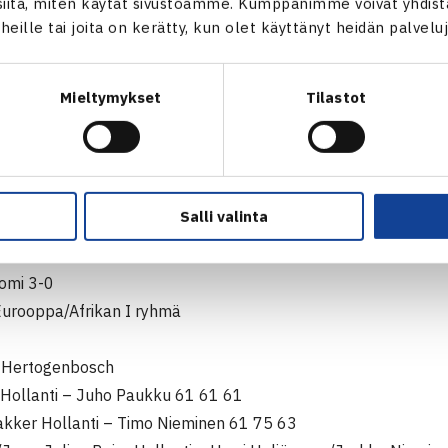
itä, miten käytät sivustoamme. Kumppanimme voivat yhdistää
 ei ennen pääsiäistä voida muuta kuin heittää mahdollisia nimi
t heille tai joita on kerätty, kun olet käyttänyt heidän palvelu
n toisella kierroksella ollut Romania häviää Hollannissa, se 
 19.-21.9. Suomessa. Jos Romania voittaa Hollannin, Suomen 
vion alapuolella.
Mieltymykset
Tilastot
ia voittaa Tanskan, Tanska jää odottamaan, miten käy toisella
elä-Afrikka. Jos Etelä-Afrikka häviäisi ottelun, se kohtaa syy
nnyt 19-21.10. Suomen. Jos Etelä-Afrikka voittaa Slovenian, T
ai Suomi-Romania -ottelun hävinneen lokakuussa.
Salli valinta
 monimutkaiseksi
uomi 3-0
Eurooppa/Afrikan I ryhmä
s-Hertogenbosch
Hollanti – Juho Paukku 61 61 61
kker Hollanti – Timo Nieminen 61 75 63