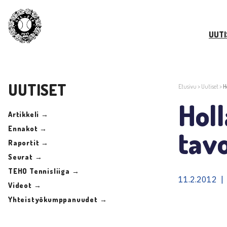
UUTI
UUTISET
Etusivu
>
Uutiset
>
H
Holl
Artikkeli →
Ennakot →
tav
Raportit →
Seurat →
TEHO Tennisliiga →
11.2.2012 |
Videot →
Yhteistyökumppanuudet →