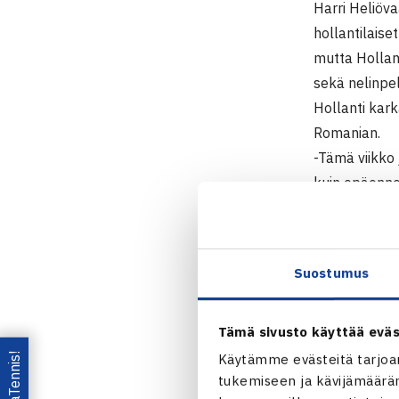
Harri Heliöva
hollantilaise
mutta Hollan
sekä nelinpel
Hollanti kark
Romanian.
-Tämä viikko 
kuin epäonne
valmistautum
-Jarkko pysty
päivänä yhtee
Suostumus
Lauantain neli
-Kun pojat sa
Tämä sivusto käyttää eväs
hyvin ja Roje
Käytämme evästeitä tarjoa
Suomelle tap
tukemiseen ja kävijämääräm