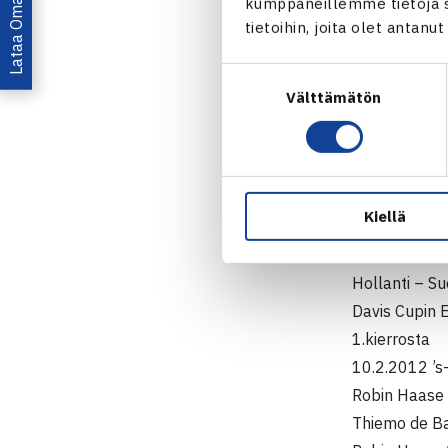
Lataa OmaTennis!
kumppaneillemme tietoja si
vastustajasta
tietoihin, joita olet antanu
Mikäli suoraa
putoamisesta
Suostumuksen
tapahtuu kaa
Välttämätön
valinta
Mikäli Sloven
Slovenia – Et
ottelun hävi
syyskuussa t
Kiellä
Kovin menee
Hollanti – S
Davis Cupin 
1.kierrosta
10.2.2012 ’
Robin Haase 
Thiemo de Ba