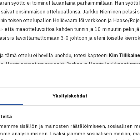
aran syöttö ei toiminut lauantaina parhaimmillaan. Hän syötti 
t saivat ensimmäisen ottelupallonsa. Jarkko Nieminen pelasi s
nin toisen ottelupallon Heliövaara löi verkkoon ja Haase/Roje
i- että maaotteluvoittoa kahden tunnin ja 10 minuutin pelin jä
asi siis tavoittamattomaan 3-0 johtoon ja eteni toiselle kierrok
ja tämä ottelu ei hevillä unohdu, totesi kapteeni
Kim Tiilikain
a. Harrin sairastuminen sekä Jarkon ja Henrin loukkaantumise
iseen.
i ennen lauantain nelinpeliä harjoittelemaan puoli tuntia, H
nsä puolitoista tuntia.
Yksityiskohdat
npelistä Tiilikainen totesi, että se lähti suomalaisilta hitaasti k
ivat paremman tuntuman, ottelu tasoittui. Hollantilaiset pelas
teitä
r tuli nelinpelaajan hyvin sisään koko ajan.
mamme sisällön ja mainosten räätälöimiseen, sosiaalisen m
pio tiesi putoamiskarsintaa, joka on edessä ensi syksynä. Se 
me analysoimiseen. Lisäksi jaamme sosiaalisen median, mai