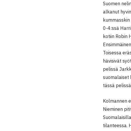
Suomen nelin
alkanut hyvin
kummasskin 
0-4:ssä Harr
kotiin Robin 
Ensimmäinen e
Toisessa erä
hävisivät syö
pelissä Jarkk
suomalaiset k
tässä pelissä 
Kolmannen er
Nieminen pit
Suomalaisilla
tilanteessa. H