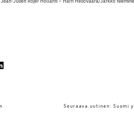
Jean-Julien Rojer Hollanti – Harri Heliövaara/Jarkko Niemin
en
Seuraava uutinen: Suomi 