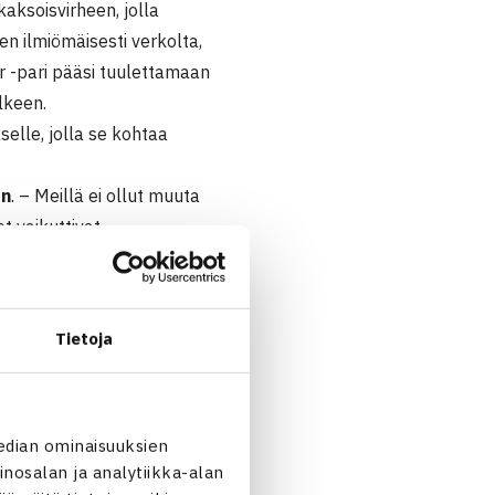
kaksoisvirheen, jolla
en ilmiömäisesti verkolta,
r -pari pääsi tuulettamaan
lkeen.
selle, jolla se kohtaa
en
. – Meillä ei ollut muuta
t vaikuttivat
arri kuumensa vuoksi kahtena
Tietoja
äyntiin.
ivat odotetusti, Haase syötti
edian ominaisuuksien
on varmaa, mutta tulevasta
nosalan ja analytiikka-alan