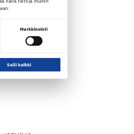
 näitä tietoja muihin
ä.
jaan.
karsii Suomen kanssa
tulee odottaa, mitä
Markkinointi
 kierroksella ottelussa
skuussa Tanskan ja tuon
anska kohtaisi joko Suomen
Salli kaikki