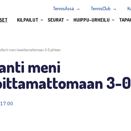
TennisÄssä
TennisClub
K
SET
KILPAILUT
SEURAT
HUIPPU-URHEILU
TAPA
ollanti meni tavoittamattomaan 3-0 johtoon
anti meni
oittamattomaan 3-0
 17:00