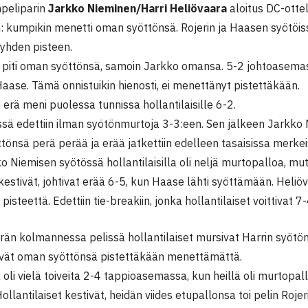
peliparin
Jarkko Nieminen/Harri Heliövaara
aloitus DC-ottel
: kumpikin menetti oman syöttönsä. Rojerin ja Haasen syötöis
yhden pisteen.
i piti oman syöttönsä, samoin Jarkko omansa. 5-2 johtoasema
Haase. Tämä onnistuikin hienosti, ei menettänyt pistettäkään.
rä meni puolessa tunnissa hollantilaisille 6-2.
ssä edettiin ilman syötönmurtoja 3-3:een. Sen jälkeen Jarkko
ttönsä perä perää ja erää jatkettiin edelleen tasaisissa merk
o Niemisen syötössä hollantilaisilla oli neljä murtopalloa, mut
estivät, johtivat erää 6-5, kun Haase lähti syöttämään. Heliöv
pisteettä. Edettiin tie-breakiin, jonka hollantilaiset voittivat 7-
än kolmannessa pelissä hollantilaiset mursivat Harrin syötön
ivät oman syöttönsä pistettäkään menettämättä.
 oli vielä toiveita 2-4 tappioasemassa, kun heillä oli murtopa
ollantilaiset kestivät, heidän viides etupallonsa toi pelin Rojer