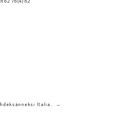
en 62 76(4) 62
yhdeksänneksi Italia… →