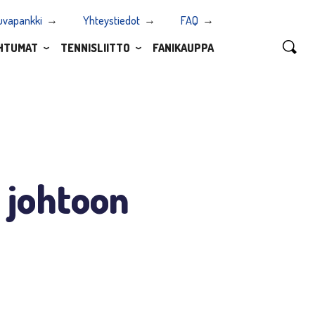
uvapankki
Yhteystiedot
FAQ
HTUMAT
TENNISLIITTO
FANIKAUPPA
 johtoon