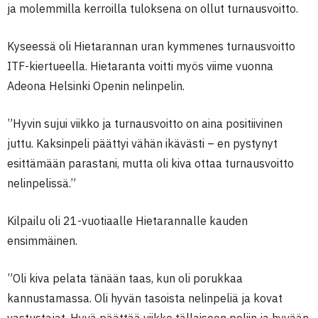
ja molemmilla kerroilla tuloksena on ollut turnausvoitto.
Kyseessä oli Hietarannan uran kymmenes turnausvoitto
ITF-kiertueella. Hietaranta voitti myös viime vuonna
Adeona Helsinki Openin nelinpelin.
”Hyvin sujui viikko ja turnausvoitto on aina positiivinen
juttu. Kaksinpeli päättyi vähän ikävästi – en pystynyt
esittämään parastani, mutta oli kiva ottaa turnausvoitto
nelinpelissä.”
Kilpailu oli 21-vuotiaalle Hietarannalle kauden
ensimmäinen.
”Oli kiva pelata tänään taas, kun oli porukkaa
kannustamassa. Oli hyvän tasoista nelinpeliä ja kovat