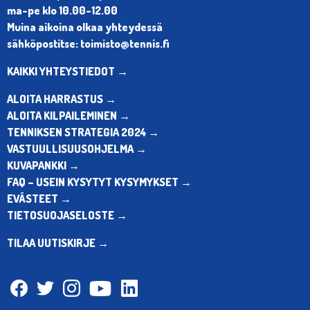
ma-pe klo 10.00-12.00
Muina aikoina olkaa yhteydessä
sähköpostitse: toimisto@tennis.fi
KAIKKI YHTEYSTIEDOT →
ALOITA HARRASTUS →
ALOITA KILPAILEMINEN →
TENNIKSEN STRATEGIA 2024 →
VASTUULLISUUSOHJELMA →
KUVAPANKKI →
FAQ – USEIN KYSYTYT KYSYMYKSET →
EVÄSTEET →
TIETOSUOJASELOSTE →
TILAA UUTISKIRJE →