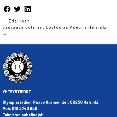
← Edellinen
Seuraava uutinen: Costoulas Adeona Helsinki…
→
YHTEYSTIEDOT
Olympiastadion, Paavo Nurmen tie 1, 00250 Helsinki
Puh. 010 574 3959
Toimiston puhelinajat: