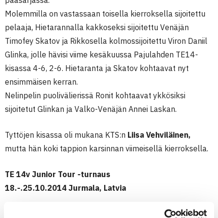
pääsarjassa.
Molemmilla on vastassaan toisella kierroksella sijoitettu
pelaaja, Hietarannalla kakkoseksi sijoitettu Venäjän
Timofey Skatov ja Rikkosella kolmossijoitettu Viron Daniil
Glinka, jolle hävisi viime kesäkuussa Pajulahden TE14-
kisassa 4-6, 2-6. Hietaranta ja Skatov kohtaavat nyt
ensimmäisen kerran.
Nelinpelin puolivälierissä Ronit kohtaavat ykkösiksi
sijoitetut Glinkan ja Valko-Venäjän Annei Laskan.
Tyttöjen kisassa oli mukana KTS:n
Liisa Vehviläinen,
mutta hän koki tappion karsinnan viimeisellä kierroksella.
TE 14v Junior Tour -turnaus
18.-.25.10.2014 Jurmala, Latvia
Poikien kaksinpeli