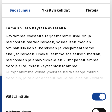
W35 ITF WORLD TENNIS TOUR | ROMANIA
Suostumus
Yksityiskohdat
Tietoja
Tämä sivusto käyttää evästeitä
Käytämme evästeitä tarjoamamme sisällön ja
mainosten räätälöimiseen, sosiaalisen median
ominaisuuksien tukemiseen ja kävijämäärämme
analysoimiseen. Lisäksi jaamme sosiaalisen median,
mainosalan ja analytiikka-alan kumppaneillemme
tietoja siitä, miten käytät sivustoamme.
Kumppanimme voivat yhdistää näitä tietoja muihin
tietoihin, joita olet antanut heille tai joita on kerätty,
Lataa OmaTennis!
kun olet käyttänyt heidän palvelujaan.
Suostumuksen
Näytä tämä julkaisu Instagramissa
Välttämätön
valinta