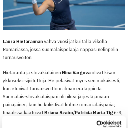
Laura Hietarannan
vahva vuosi jatkui tällä viikolla
Romaniassa, jossa suomalaispelaaja nappasi nelinpelin
turnausvoiton.
Hietaranta ja slovakialainen
Nina Vargova
olivat kisan
ykköseksi sijoitettuja. He pelasivat myös sen mukaisesti,
kun etenivät turnausvoittoon ilman erätappioita.
Suomalais-slovakialaispari oli oikea järjestäjämaan
painajainen, kun he kukistivat kolme romanialaisparia;
finaalissa kaatuivat
Briana Szabo
/
Patricia Maria Tig
6-3,
6-4.