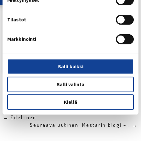
Mieltymykset
Tilastot
Markkinointi
Henkilön Laura Hietaranta (@laurahietaranta) jakama julkaisu
Salli kaikki
Salli valinta
Jaa:
Kiellä
← Edellinen
Seuraava uutinen: Mestarin blogi –… →