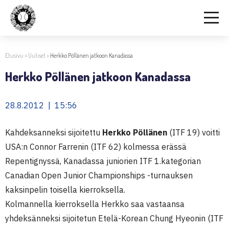
Etusivu
>
Uutiset
>
Herkko Pöllänen jatkoon Kanadassa
Herkko Pöllänen jatkoon Kanadassa
28.8.2012 | 15:56
Kahdeksanneksi sijoitettu
Herkko Pöllänen
(ITF 19) voitti
USA:n Connor Farrenin (ITF 62) kolmessa erässä
Repentignyssä, Kanadassa juniorien ITF 1.kategorian
Canadian Open Junior Championships -turnauksen
kaksinpelin toisella kierroksella.
Kolmannella kierroksella Herkko saa vastaansa
yhdeksänneksi sijoitetun Etelä-Korean Chung Hyeonin (ITF