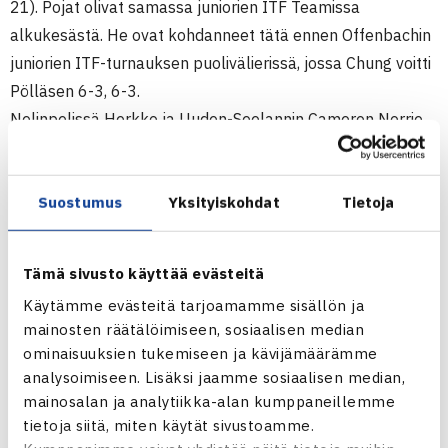
21). Pojat olivat samassa juniorien ITF Teamissa
alkukesästä. He ovat kohdanneet tätä ennen Offenbachin
juniorien ITF-turnauksen puolivälierissä, jossa Chung voitti
Pölläsen 6-3, 6-3.
Nelinpelissä Herkko ja Uuden-Seelannin Cameron Norrie
kohtaavat toisella kierroksella kuudenneksi sijoitetut
Chungin ja Kang Ku Keonin.
Suostumus
Yksityiskohdat
Tietoja
Kanadan avoimet juniorimestaruuskilpailut
26.8.-1.9.2012 Repentigny, Kanada
Tämä sivusto käyttää evästeitä
Kaksinpeli
Käytämme evästeitä tarjoamamme sisällön ja
2.kierrosta: Herkko Pöllänen (8.) – Connor Farren USA 64
mainosten räätälöimiseen, sosiaalisen median
36 64
ominaisuuksien tukemiseen ja kävijämäärämme
analysoimiseen. Lisäksi jaamme sosiaalisen median,
Turnauksen verkkosivut
mainosalan ja analytiikka-alan kumppaneillemme
tietoja siitä, miten käytät sivustoamme.