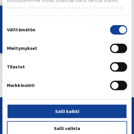
Kumppanimme voivat yhdistää näitä tietoja muihin
tietoihin, joita olet antanut heille tai joita on kerätty,
Lataa OmaTennis!
kun olet käyttänyt heidän palvelujaan.
Suostumuksen
Herkko Pöllänen
Välttämätön
valinta
Jaa:
Mieltymykset
Tilastot
← Edellinen
Seuraava uutinen: Sinkko ja Tittonen… →
Markkinointi
Salli kaikki
Salli valinta