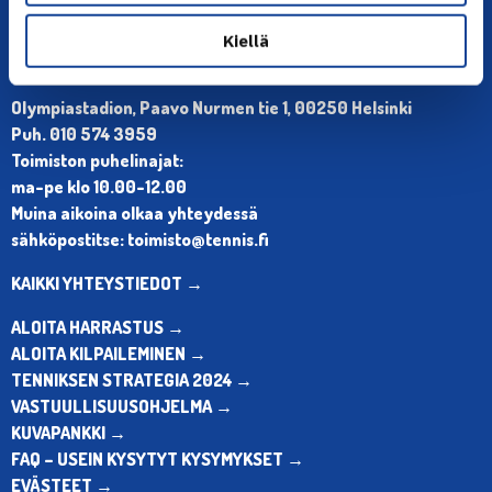
Kiellä
YHTEYSTIEDOT
Olympiastadion, Paavo Nurmen tie 1, 00250 Helsinki
Puh. 010 574 3959
Toimiston puhelinajat:
ma-pe klo 10.00-12.00
Muina aikoina olkaa yhteydessä
sähköpostitse: toimisto@tennis.fi
KAIKKI YHTEYSTIEDOT →
ALOITA HARRASTUS →
ALOITA KILPAILEMINEN →
TENNIKSEN STRATEGIA 2024 →
VASTUULLISUUSOHJELMA →
KUVAPANKKI →
FAQ – USEIN KYSYTYT KYSYMYKSET →
EVÄSTEET →