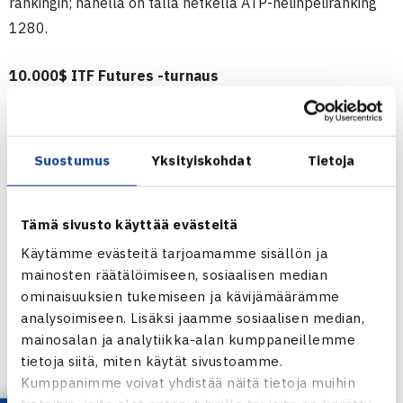
rankingin; hänellä on tällä hetkellä ATP-nelinpeliranking
1280.
10.000$ ITF Futures -turnaus
26.11.-2.12.2012 Antalya – Kaya-Belek, Turkki
Kaksinpelin karsinta
1.kierrosta: Herkko Pöllänen – Robert Willekes
Suostumus
Yksityiskohdat
Tietoja
MacDonald 60 64
2.kierrosta: Pöllänen – Andrei Savulescu Romania (10.) 62
Tämä sivusto käyttää evästeitä
62
3.kierrosta (voittajat pääsarjaan): Pöllänen – Christian
Käytämme evästeitä tarjoamamme sisällön ja
mainosten räätälöimiseen, sosiaalisen median
Plattes Saksa (7.) 64 61
ominaisuuksien tukemiseen ja kävijämäärämme
analysoimiseen. Lisäksi jaamme sosiaalisen median,
Turkin ITF Futures verkossa
mainosalan ja analytiikka-alan kumppaneillemme
tietoja siitä, miten käytät sivustoamme.
Kumppanimme voivat yhdistää näitä tietoja muihin