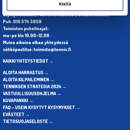
YHTEYSTIEDOT
Kiellä
Olympiastadion, Paavo Nurmen tie 1, 00250 Helsinki
Puh. 010 574 3959
Toimiston puhelinajat:
ma-pe klo 10.00-12.00
Muina aikoina olkaa yhteydessä
sähköpostitse: toimisto@tennis.fi
KAIKKI YHTEYSTIEDOT →
ALOITA HARRASTUS →
ALOITA KILPAILEMINEN →
TENNIKSEN STRATEGIA 2024 →
VASTUULLISUUSOHJELMA →
KUVAPANKKI →
FAQ – USEIN KYSYTYT KYSYMYKSET →
EVÄSTEET →
TIETOSUOJASELOSTE →