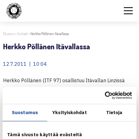
Etusivu
>
Uutiset
>
Herkko Pöllänen Itävallassa
Herkko Pöllänen Itävallassa
12.7.2011 | 10:04
Herkko Pöllänen (ITF 97) osallistuu Itävallan Linzissä
järjestettävään ITF-juniorikilpailuun. Turnaus on G1-tason
kilpailu. Pöllänen on sijoitettu kilpailussa
kahdenneksitoista. Ensimmäisellä kierroksella vastaan
Suostumus
Yksityiskohdat
Tietoja
tulee Tsekin Yvo Panak (ITF 1388).
Linzin ITF-turnaus
Tämä sivusto käyttää evästeitä