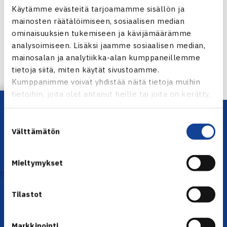
Jaa:
Käytämme evästeitä tarjoamamme sisällön ja
mainosten räätälöimiseen, sosiaalisen median
ominaisuuksien tukemiseen ja kävijämäärämme
analysoimiseen. Lisäksi jaamme sosiaalisen median,
mainosalan ja analytiikka-alan kumppaneillemme
← Edellinen
tietoja siitä, miten käytät sivustoamme.
Seuraava uutinen: Kesän 2011 sarjatennis… →
Kumppanimme voivat yhdistää näitä tietoja muihin
tietoihin, joita olet antanut heille tai joita on kerätty,
Lataa OmaTennis!
kun olet käyttänyt heidän palvelujaan.
Suostumuksen
Välttämätön
valinta
Mieltymykset
YHTEYSTIEDOT
Tilastot
Olympiastadion, Paavo Nurmen tie 1, 00250 Helsinki
Puh. 010 574 3959
Markkinointi