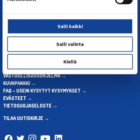
Toimiston puhelinajat:
ma-pe klo 10.00-12.00
Muina aikoina olkaa yhteydessä
Salli kaikki
sähköpostitse: toimisto@tennis.fi
KAIKKI YHTEYSTIEDOT →
Salli valinta
ALOITA HARRASTUS →
ALOITA KILPAILEMINEN →
Kiellä
TENNIKSEN STRATEGIA 2024 →
VASTUULLISUUSOHJELMA →
KUVAPANKKI →
FAQ – USEIN KYSYTYT KYSYMYKSET →
EVÄSTEET →
TIETOSUOJASELOSTE →
TILAA UUTISKIRJE →