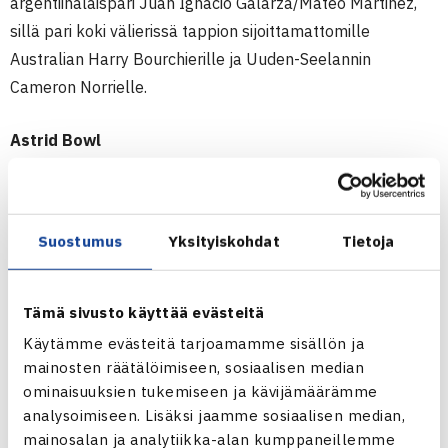
argentiinalaispari Juan Ignacio Galarza/Mateo Martinez,
sillä pari koki välierissä tappion sijoittamattomille
Australian Harry Bourchierille ja Uuden-Seelannin
Cameron Norrielle.
Astrid Bowl
Juniorien ITF-turnaus (1.kateg.)
28.-5.-2.6.2012 Charleroi-Marcinella, Belgia
Poikien nelinpeli
Suostumus
Yksityiskohdat
Tietoja
Puolivälieriä: Andrew Harris Australia/Herkko Pöllänen (2.)
– Jay Andrijic/Jordan Thompson Australia (5.) 75 63
Välieriä: Harris/Pöllänen – Michael Geerts/Joseph van
Tämä sivusto käyttää evästeitä
Dooren Belgia 63 63
Käytämme evästeitä tarjoamamme sisällön ja
mainosten räätälöimiseen, sosiaalisen median
Astrid Bowl verkossa
ominaisuuksien tukemiseen ja kävijämäärämme
analysoimiseen. Lisäksi jaamme sosiaalisen median,
mainosalan ja analytiikka-alan kumppaneillemme