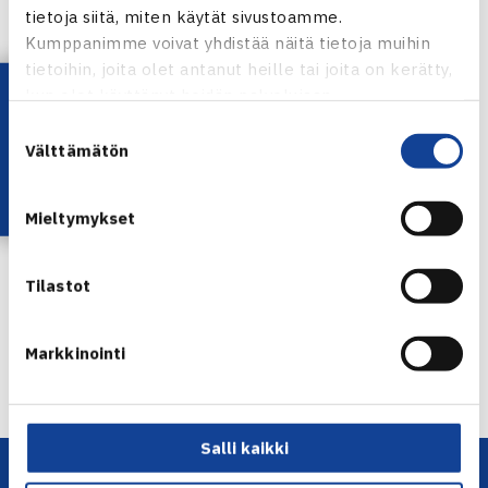
tietoja siitä, miten käytät sivustoamme.
Kumppanimme voivat yhdistää näitä tietoja muihin
tietoihin, joita olet antanut heille tai joita on kerätty,
Lataa OmaTennis!
kun olet käyttänyt heidän palvelujaan.
Suostumuksen
Välttämätön
Herkko Pöllänen
valinta
Kuva Laura Baccara
Mieltymykset
Jaa:
Tilastot
← Edellinen
Markkinointi
Seuraava uutinen: Heliövaara ja T.Nieminen… →
Salli kaikki