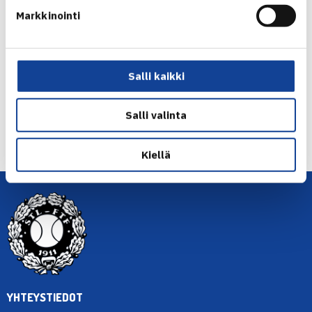
Henrik Sillanpää
Markkinointi
Jaa:
Salli kaikki
← Edellinen
Salli valinta
Seuraava uutinen: Suomalainen Albuquerquen
karsinnoissa… →
Kiellä
YHTEYSTIEDOT