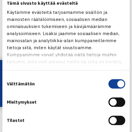
Tämä sivusto käyttää evästeitä
Miesten 10.000$ ITF Futures -turnaus
Käytämme evästeitä tarjoamamme sisällön ja
17.-24.9.2011 Danderyd, Ruotsi
mainosten räätälöimiseen, sosiaalisen median
Kaksinpelin karsinta
ominaisuuksien tukemiseen ja kävijämäärämme
1.kierrosta: Henrik Sillanpää (2.) – Rasmus Schwarz
analysoimiseen. Lisäksi jaamme sosiaalisen median,
mainosalan ja analytiikka-alan kumppaneillemme
Tanska 64 64
tietoja siitä, miten käytät sivustoamme.
2.kierrosta (voittajat pääsarjaan): Sillanpää – William
Kumppanimme voivat yhdistää näitä tietoja muihin
Kallberg Ruotsi (villi kortti) 64 64
tietoihin, joita olet antanut heille tai joita on kerätty,
Lataa OmaTennis!
kun olet käyttänyt heidän palvelujaan.
Danderydin ITF Futures-turnaus verkossa
Suostumuksen
Välttämätön
valinta
Mieltymykset
Tilastot