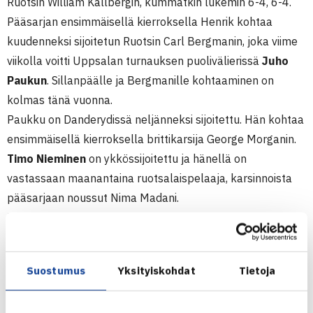
Ruotsin William Kallbergin, kummatkin lukemin 6-4, 6-4.
Pääsarjan ensimmäisellä kierroksella Henrik kohtaa
kuudenneksi sijoitetun Ruotsin Carl Bergmanin, joka viime
viikolla voitti Uppsalan turnauksen puolivälierissä
Juho
Paukun
. Sillanpäälle ja Bergmanille kohtaaminen on
kolmas tänä vuonna.
Paukku on Danderydissä neljänneksi sijoitettu. Hän kohtaa
ensimmäisellä kierroksella brittikarsija George Morganin.
Timo Nieminen
on ykkössijoitettu ja hänellä on
vastassaan maanantaina ruotsalaispelaaja, karsinnoista
pääsarjaan noussut Nima Madani.
Nelinpelissä on suomalaisista mukana vain Sillanpään,
jonka parina on Ruotsin Lucas Renard. Parilla on
maanantaina vastassaan neljänneksi sijoitetut ruotsalaiset
Suostumus
Yksityiskohdat
Tietoja
Stefan Borg ja Pablo Figueroa.(RN)
.