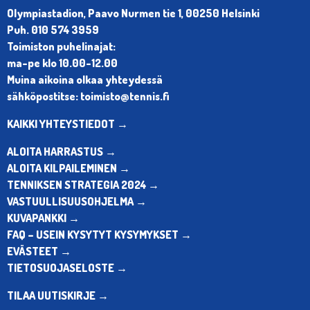
Olympiastadion, Paavo Nurmen tie 1, 00250 Helsinki
Puh. 010 574 3959
Toimiston puhelinajat:
ma-pe klo 10.00-12.00
Muina aikoina olkaa yhteydessä
sähköpostitse: toimisto@tennis.fi
KAIKKI YHTEYSTIEDOT →
ALOITA HARRASTUS →
ALOITA KILPAILEMINEN →
TENNIKSEN STRATEGIA 2024 →
VASTUULLISUUSOHJELMA →
KUVAPANKKI →
FAQ – USEIN KYSYTYT KYSYMYKSET →
EVÄSTEET →
TIETOSUOJASELOSTE →
TILAA UUTISKIRJE →