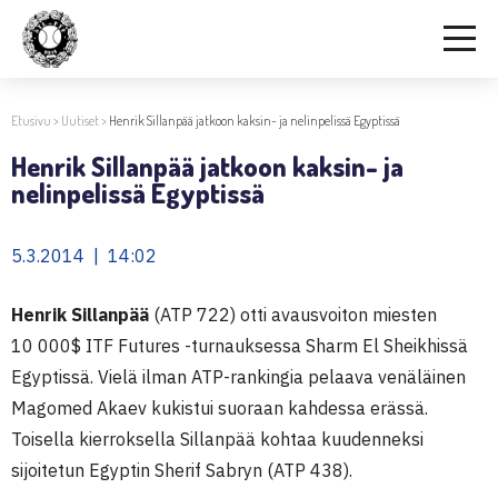
Etusivu
>
Uutiset
>
Henrik Sillanpää jatkoon kaksin- ja nelinpelissä Egyptissä
Henrik Sillanpää jatkoon kaksin- ja
nelinpelissä Egyptissä
5.3.2014 | 14:02
Henrik Sillanpää
(ATP 722) otti avausvoiton miesten
10 000$ ITF Futures -turnauksessa Sharm El Sheikhissä
Egyptissä. Vielä ilman ATP-rankingia pelaava venäläinen
Magomed Akaev kukistui suoraan kahdessa erässä.
Toisella kierroksella Sillanpää kohtaa kuudenneksi
sijoitetun Egyptin Sherif Sabryn (ATP 438).