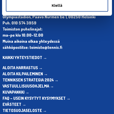
Kiellä
YHTEYSTIEDOT
Olympiastadion, Paavo Nurmen tie 1, 00250 Helsinki
Puh. 010 574 3959
Toimiston puhelinajat:
ma-pe klo 10.00-12.00
Muina aikoina olkaa yhteydessä
sähköpostitse: toimisto@tennis.fi
KAIKKI YHTEYSTIEDOT →
ALOITA HARRASTUS →
ALOITA KILPAILEMINEN →
TENNIKSEN STRATEGIA 2024 →
VASTUULLISUUSOHJELMA →
KUVAPANKKI →
FAQ – USEIN KYSYTYT KYSYMYKSET →
EVÄSTEET →
TIETOSUOJASELOSTE →