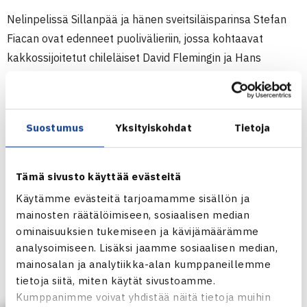
Nelinpelissä Sillanpää ja hänen sveitsiläisparinsa Stefan
Fiacan ovat edenneet puolivälieriin, jossa kohtaavat
kakkossijoitetut chileläiset David Flemingin ja Hans
Podlipnik-Castillon.
Miesten 10.000$ ITF Futures -turnaus
Suostumus
Yksityiskohdat
Tietoja
3.-9.3.2014 Sharm El Sheikh, Egypti
Kaksinpeli
1.kierrosta: Henrik Sillanpää – Magomed Akaev Venäjä 63
Tämä sivusto käyttää evästeitä
64
Käytämme evästeitä tarjoamamme sisällön ja
Nelinpeli
mainosten räätälöimiseen, sosiaalisen median
1.kierrosta: Stefan Fiacan Sveitsi/Sillanpää – Francesco
ominaisuuksien tukemiseen ja kävijämäärämme
Bessire/Francesco Garzelli Italia (villi kortti) 76(7) 63
analysoimiseen. Lisäksi jaamme sosiaalisen median,
mainosalan ja analytiikka-alan kumppaneillemme
tietoja siitä, miten käytät sivustoamme.
Turnaus verkossa
Kumppanimme voivat yhdistää näitä tietoja muihin