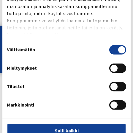
Henri Kontisen verkkosivut
mainosalan ja analytiikka-alan kumppaneillemme
tietoja siitä, miten käytät sivustoamme.
Kumppanimme voivat yhdistää näitä tietoja muihin
tietoihin, joita olet antanut heille tai joita on kerätty,
Lataa OmaTennis!
kun olet käyttänyt heidän palvelujaan.
Suostumuksen
Välttämätön
valinta
Mieltymykset
Jaa:
Tilastot
Markkinointi
← Edellinen
Seuraava uutinen: Juho Paukulle välierätappio…
→
Salli kaikki