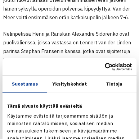
joutui luovuttamaan ottelun ensimmäisen erän jälkeen
hänen syksyllä operoidun polvensa kipeydyttyä. Van der
Meer voitti ensimmäisen erän katkaisupelin jälkeen 7-6.
Nelinpelissä Henri ja Ranskan Alexandre Sidorenko ovat
puolivälierissä, joissa vastassa on Lennert van der Linden
parinsa Stephan Fransenin kanssa, jotka ovat sijoitettuja
kolmansiksi. Polvivaivasta johtuen on vielä epävarmaa,
voiko Kontinen pelata torstaiksi määrättyä ottelua.
Suostumus
Yksityiskohdat
Tietoja
Miesten 15.000$ ITF Futures -turnaus
11.-1.7.6.2012 Zuidwolde, Hollanti
Kaksinpeli
Tämä sivusto käyttää evästeitä
2.kierrosta: Nick van der Meer Hollanti (8) – Henri
Käytämme evästeitä tarjoamamme sisällön ja
Kontinen 76(4) luov.
mainosten räätälöimiseen, sosiaalisen median
ominaisuuksien tukemiseen ja kävijämäärämme
Zuidwolden ITF Futures verkossa
analysoimiseen. Lisäksi jaamme sosiaalisen median,