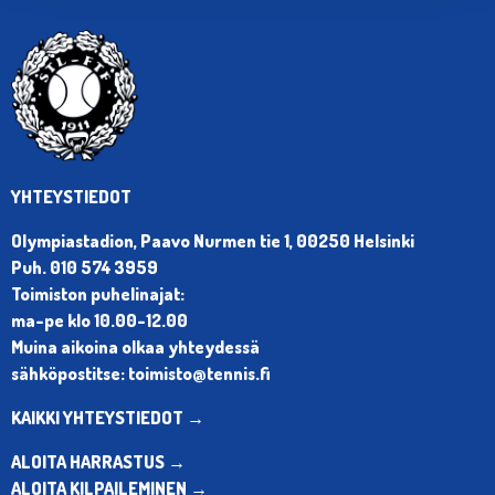
YHTEYSTIEDOT
Olympiastadion, Paavo Nurmen tie 1, 00250 Helsinki
Puh. 010 574 3959
Toimiston puhelinajat:
ma-pe klo 10.00-12.00
Muina aikoina olkaa yhteydessä
sähköpostitse: toimisto@tennis.fi
KAIKKI YHTEYSTIEDOT →
ALOITA HARRASTUS →
ALOITA KILPAILEMINEN →