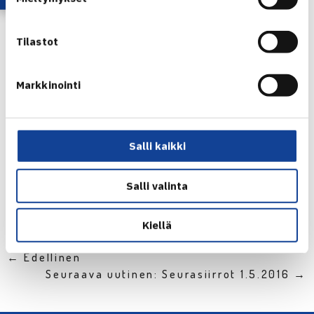
jatkaa, tyytyväinen Kontinen sanoi.
Tilastot
Markkinointi
Tulokset:
http://www.atpworldtour.com/en/scores/current
Salli kaikki
/munich/308/results?matchType=doubles
Jaa:
Salli valinta
Kiellä
← Edellinen
Seuraava uutinen: Seurasiirrot 1.5.2016 →