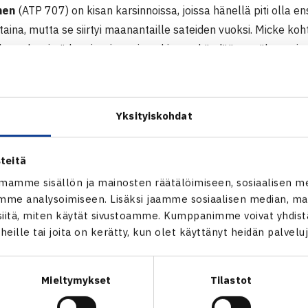
nen
(ATP 707) on kisan karsinnoissa, joissa hänellä piti olla 
taina, mutta se siirtyi maanantaille sateiden vuoksi. Micke koh
ikataulusyistä karsintojen toinen kierros käydään myöhemmin
 ATP Challenger-turnauksen verkkosivut
ntisen verkkosivut
Yksityiskohdat
teitä
Micke (vas.) ja Henri Kontinen
mamme sisällön ja mainosten räätälöimiseen, sosiaalisen m
Kuva: Katriina Saarinen
me analysoimiseen. Lisäksi jaamme sosiaalisen median, mai
itä, miten käytät sivustoamme. Kumppanimme voivat yhdistää
t heille tai joita on kerätty, kun olet käyttänyt heidän palvelu
Mieltymykset
Tilastot