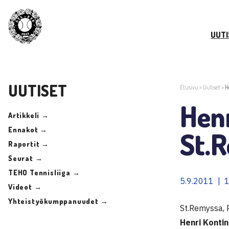
UUTI
UUTISET
Etusivu
>
Uutiset
>
H
Henr
Artikkeli →
Ennakot →
St.
Raportit →
Seurat →
TEHO Tennisliiga →
5.9.2011 | 
Videot →
Yhteistyökumppanuudet →
St.Remyssa, R
Henri Konti