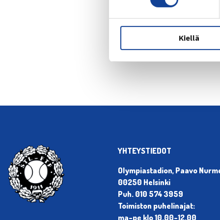
← Edellin
Kiellä
YHTEYSTIEDOT
Olympiastadion, Paavo Nurmen
00250 Helsinki
Puh. 010 574 3959
Toimiston puhelinajat:
ma-pe klo 10.00-12.00