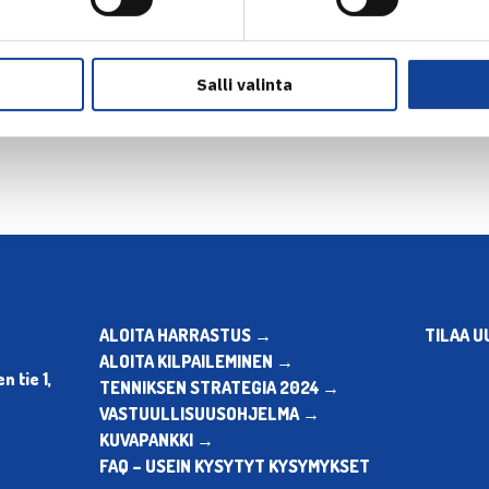
en
Seuraava uut
Salli valinta
ALOITA HARRASTUS →
TILAA U
ALOITA KILPAILEMINEN →
 tie 1,
TENNIKSEN STRATEGIA 2024 →
VASTUULLISUUSOHJELMA →
KUVAPANKKI →
FAQ – USEIN KYSYTYT KYSYMYKSET