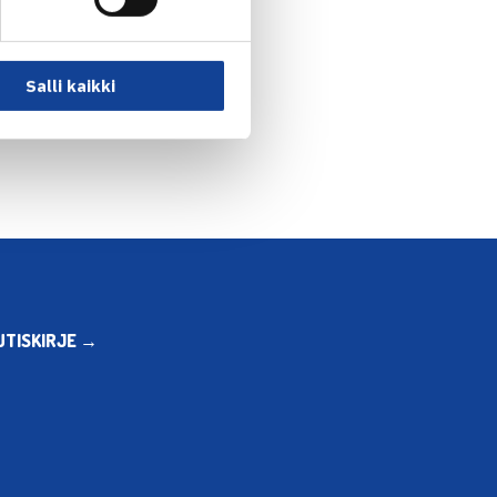
inen: Joel Popov ja… →
Salli kaikki
UTISKIRJE →