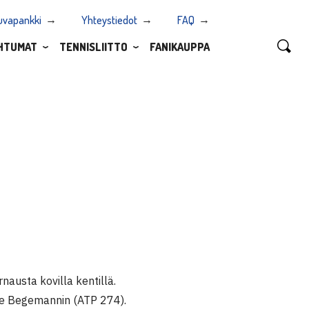
uvapankki
Yhteystiedot
FAQ
HTUMAT
TENNISLIITTO
FANIKAUPPA
austa kovilla kentillä.
re Begemannin (ATP 274).