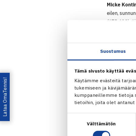
Micke Konti
eilen, sunnun
(ATP 482). A
St.Remyn
Henri Ko
Suostumus
Tämä sivusto käyttää eväs
Lataa OmaTennis!
Käytämme evästeitä tarjoa
tukemiseen ja kävijämääräm
kumppaneillemme tietoja si
Jaa:
tietoihin, joita olet antanu
Suostumuksen
Välttämätön
valinta