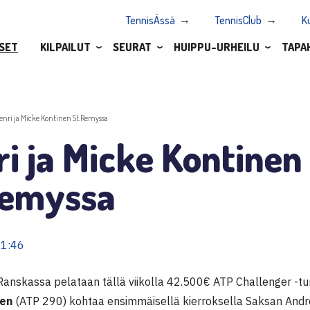
TennisÄssä
TennisClub
K
SET
KILPAILUT
SEURAT
HUIPPU-URHEILU
TAPA
enri ja Micke Kontinen St.Remyssa
i ja Micke Kontinen
Remyssa
11:46
anskassa pelataan tällä viikolla 42.500€ ATP Challenger -turn
nen
(ATP 290) kohtaa ensimmäisellä kierroksella Saksan And