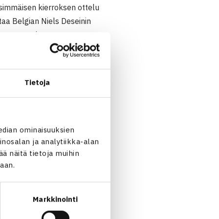
ensimmäisen kierroksen ottelu
taa Belgian Niels Deseinin
 maanantaina.
Tietoja
edian ominaisuuksien
nosalan ja analytiikka-alan
 näitä tietoja muihin
jaan.
Markkinointi