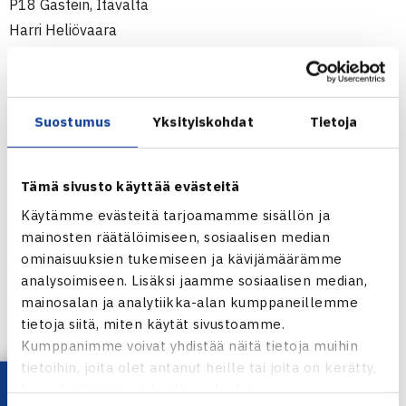
P18 Gastein, Itävalta
Harri Heliövaara
Henri Kontinen
T18 Gastein, Itävalta
Suostumus
Yksityiskohdat
Tietoja
Emma Helisten
Miia Liimatainen
Tämä sivusto käyttää evästeitä
Joukkuekilpailuihin valittiin seuraavat pelaajat
Käytämme evästeitä tarjoamamme sisällön ja
mainosten räätälöimiseen, sosiaalisen median
P12 Istanbul, Turkki 26.-29.7.
ominaisuuksien tukemiseen ja kävijämäärämme
Leo Haapasalo
analysoimiseen. Lisäksi jaamme sosiaalisen median,
Joel Popov
mainosalan ja analytiikka-alan kumppaneillemme
tietoja siitä, miten käytät sivustoamme.
Benjamin Tirkkonen
Kumppanimme voivat yhdistää näitä tietoja muihin
tietoihin, joita olet antanut heille tai joita on kerätty,
T12 Tsekki, paikka vielä avoin 26.-29.7.
kun olet käyttänyt heidän palvelujaan.
Petra Piirtola