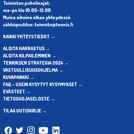
Toimiston puhelinajat:
ma-pe klo 10.00-12.00
Muina aikoina olkaa yhteydessä
sähköpostitse: toimisto@tennis.fi
KAIKKI YHTEYSTIEDOT →
ALOITA HARRASTUS →
ALOITA KILPAILEMINEN →
TENNIKSEN STRATEGIA 2024 →
VASTUULLISUUSOHJELMA →
KUVAPANKKI →
FAQ – USEIN KYSYTYT KYSYMYKSET →
EVÄSTEET →
TIETOSUOJASELOSTE →
TILAA UUTISKIRJE →