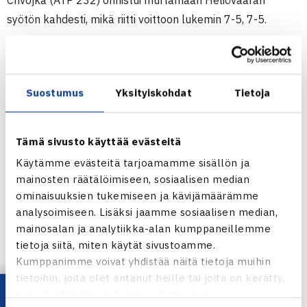
Chvojka (ATP 232) onnistui murtamaan Heliövaaran
syötön kahdesti, mikä riitti voittoon lukemin 7-5, 7-5.
Heliövaaran mietteet ottelusta on luettavissa hänen
blogistaan(linkki lopussa).
Suostumus
Yksityiskohdat
Tietoja
Wimbledonin turnaus käynnistyy ensi maanantaina.
Suomalaisista turnauksessa on mukana Jarkko Nieminen.
Tämä sivusto käyttää evästeitä
Käytämme evästeitä tarjoamamme sisällön ja
Wimbledon 2012
mainosten räätälöimiseen, sosiaalisen median
18.6.-8.7.2012 Lontoo, Englanti
ominaisuuksien tukemiseen ja kävijämäärämme
Miesten kaksinpelin karsinta
analysoimiseen. Lisäksi jaamme sosiaalisen median,
2.kierrosta: Erik Chvojka Kanada – Harri Heliövaara 75 75
mainosalan ja analytiikka-alan kumppaneillemme
tietoja siitä, miten käytät sivustoamme.
Wimbledonin verkkosivut
Kumppanimme voivat yhdistää näitä tietoja muihin
Harri Heliövaaran kotisivut
tietoihin, joita olet antanut heille tai joita on kerätty,
kun olet käyttänyt heidän palvelujaan.
Jaa: