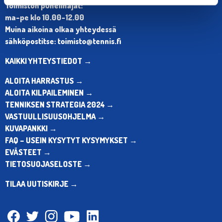
Toimiston puhelinajat:
ma-pe klo 10.00-12.00
Muina aikoina olkaa yhteydessä
sähköpostitse: toimisto@tennis.fi
KAIKKI YHTEYSTIEDOT →
ALOITA HARRASTUS →
ALOITA KILPAILEMINEN →
TENNIKSEN STRATEGIA 2024 →
VASTUULLISUUSOHJELMA →
KUVAPANKKI →
FAQ – USEIN KYSYTYT KYSYMYKSET →
EVÄSTEET →
TIETOSUOJASELOSTE →
TILAA UUTISKIRJE →