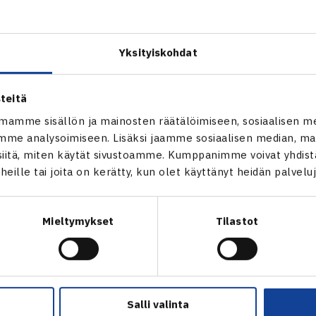
ara nousi Osakassa, Japanissa, käydyn ITF-juniorikisan finaal
dellisen kerran suomalainen pelaaja oli yhtä korkealla kun Ju
Yksityiskohdat
teitä
mamme sisällön ja mainosten räätälöimiseen, sosiaalisen m
me analysoimiseen. Lisäksi jaamme sosiaalisen median, mai
itä, miten käytät sivustoamme. Kumppanimme voivat yhdistää
t heille tai joita on kerätty, kun olet käyttänyt heidän palvelu
Mieltymykset
Tilastot
en
Seuraava uutinen: Jarkko 
Salli valinta