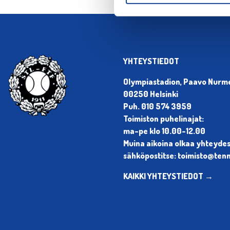
YHTEYSTIEDOT
Olympiastadion, Paavo Nurmen
00250 Helsinki
Puh. 010 574 3959
Toimiston puhelinajat:
ma-pe klo 10.00-12.00
Muina aikoina olkaa yhteyde
sähköpostitse: toimisto@tenni
KAIKKI YHTEYSTIEDOT →