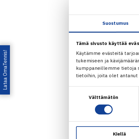
Harri Heliöva
sijalle 57. E
2004.
Suostumus
(EV)
Tämä sivusto käyttää eväs
Jaa:
Lataa OmaTennis!
Käytämme evästeitä tarjoa
tukemiseen ja kävijämääräm
kumppaneillemme tietoja si
tietoihin, joita olet antanu
Suostumuksen
Välttämätön
valinta
← Edellin
Kiellä