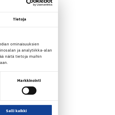
ipaikallaan ITF-rankingissä
ho Paukku oli 58. vuonna
Tietoja
edian ominaisuuksien
nosalan ja analytiikka-alan
 näitä tietoja muihin
jaan.
Markkinointi
Niemiselle tappioita… →
Salli kaikki