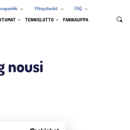
uvapankki
Yhteystiedot
FAQ
HTUMAT
TENNISLIITTO
FANIKAUPPA
g nousi