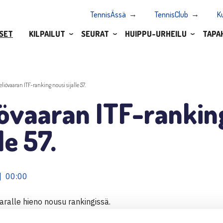
TennisÄssä
TennisClub
K
SET
KILPAILUT
SEURAT
HUIPPU-URHEILU
TAPA
eliövaaran ITF-ranking nousi sijalle 57.
övaaran ITF-rankin
le 57.
| 00:00
aralle hieno nousu rankingissä.