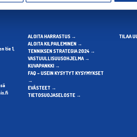
ALOITA HARRASTUS →
TILAA U
ALOITA KILPAILEMINEN →
 tie 1,
TENNIKSEN STRATEGIA 2024 →
VASTUULLISUUSOHJELMA →
KUVAPANKKI →
FAQ – USEIN KYSYTYT KYSYMYKSET
→
ssä
EVÄSTEET →
s.fi
TIETOSUOJASELOSTE →