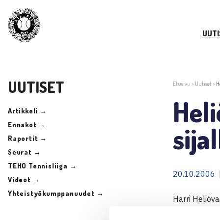
UUTI
UUTISET
Etusivu
>
Uutiset
>
H
Heli
Artikkeli →
Ennakot →
sijal
Raportit →
Seurat →
TEHO Tennisliiga →
20.10.2006 
Videot →
Yhteistyökumppanuudet →
Harri Heliöva