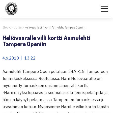
Etusivu
>
Uutiset
>
Heliövaaralle villi kortti Aamulehti Tampere Openiin
Heliövaaralle villi kortti Aamulehti
Tampere Openiin
4.6.2010 | 13:22
Aamulehti Tampere Open pelataan 24.7.-1.8. Tampereen
tenniskeskuksessa Ruotulassa. Harri Heliövaaralle on
myönnetty turnauksen ensimmäinen villi kortti.
-Harri on yksi lupaavista suomalaisista tennispelaajista ja
hän on käynyt pelaamassa Tampereen turnauksessa jo
useamman kerran. Myönsimme Harrille villin kortin tämän