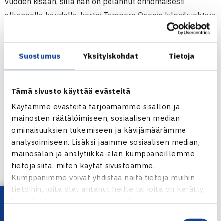
vuoden kisaan, sillä hän on pelannut erinomaisesti
alkaneella kaudella, kertoi Tampere Openin kilpailujohtaja
Veli Paloheimo tiedotustilaisuudessa Tampereella
perjantaina.
Suostumus
Yksityiskohdat
Tietoja
Myös tennisturnauksen puitteet parantuvat entisestään.
Keskuskentän 400 hengen päätykatsomon penkit
korvataan tänä vuonna tuoleilla.
Tämä sivusto käyttää evästeitä
Aamulehti Tampere Openin palkintoarvo on 50 000
Käytämme evästeitä tarjoamamme sisällön ja
dollaria. Samaan aikaan miesten turnauksen kanssa
mainosten räätälöimiseen, sosiaalisen median
pelataan naisten 10 000 dollarin ITF-turnaus.
ominaisuuksien tukemiseen ja kävijämäärämme
analysoimiseen. Lisäksi jaamme sosiaalisen median,
Aamulehti Tampere Open
mainosalan ja analytiikka-alan kumppaneillemme
tietoja siitä, miten käytät sivustoamme.
Kumppanimme voivat yhdistää näitä tietoja muihin
tietoihin, joita olet antanut heille tai joita on kerätty,
Jaa:
kun olet käyttänyt heidän palvelujaan.
Suostumuksen