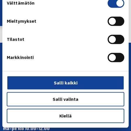
Lataa OmaTennis!
Välttämätön
valinta
← Edellinen
Mieltymykset
Seuraava uutinen: Heliövaara välieriin
Wuhanissa… →
Tilastot
Markkinointi
Salli kaikki
YHTEYSTIEDOT
Salli valinta
Olympiastadion, Paavo Nurmen tie 1, 00250 Helsinki
Puh. 010 574 3959
Kiellä
Toimiston puhelinajat:
ma-pe klo 10.00-12.00