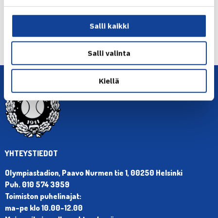
Salli kaikki
← Edellinen
Seuraava uutinen: Young voitti Niemisen… →
Salli valinta
Kiellä
YHTEYSTIEDOT
Olympiastadion, Paavo Nurmen tie 1, 00250 Helsinki
Puh. 010 574 3959
Toimiston puhelinajat:
ma-pe klo 10.00-12.00