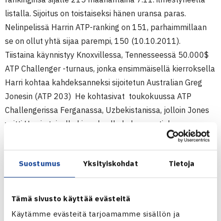
listalla. Sijoitus on toistaiseksi hänen uransa paras.
Nelinpelissä Harrin ATP-ranking on 151, parhaimmillaan
se on ollut yhtä sijaa parempi, 150 (10.10.2011).
Tiistaina käynnistyy Knoxvillessa, Tennesseessä 50.000$
ATP Challenger -turnaus, jonka ensimmäisellä kierroksella
Harri kohtaa kahdeksanneksi sijoitetun Australian Greg
Jonesin (ATP 203) He kohtasivat toukokuussa ATP
Challengerissa Ferganassa, Uzbekistanissa, jolloin Jones
voitti Harrin toisella kierroksella kolmessa tiukassa
erässä. (RN)
Suostumus
Yksityiskohdat
Tietoja
75.000$ ATP Challenger -turnaus
31.10.-6.11.2011 Charlottesville, USA
Kaksinpeli
Tämä sivusto käyttää evästeitä
Välieriä: Jesse Levine USA (karsija) – Harri Heliövaara 75
Käytämme evästeitä tarjoamamme sisällön ja
60