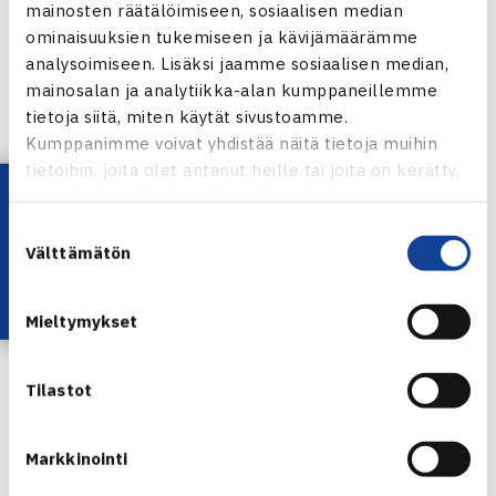
mainosten räätälöimiseen, sosiaalisen median
ominaisuuksien tukemiseen ja kävijämäärämme
Charlottesvillen ATP Challenger verkossa
analysoimiseen. Lisäksi jaamme sosiaalisen median,
Harri Heliövaaran verkkosivut
mainosalan ja analytiikka-alan kumppaneillemme
Knoxvillen ATP Challenger verkossa
tietoja siitä, miten käytät sivustoamme.
Knoxvillen ATP Challenger Facebookissa
Kumppanimme voivat yhdistää näitä tietoja muihin
Knoxvillen ATP Challeger Twitterissä
tietoihin, joita olet antanut heille tai joita on kerätty,
Lataa OmaTennis!
kun olet käyttänyt heidän palvelujaan.
Suostumuksen
Välttämätön
valinta
Mieltymykset
Harri Heliövaara
Tilastot
Jaa:
Markkinointi