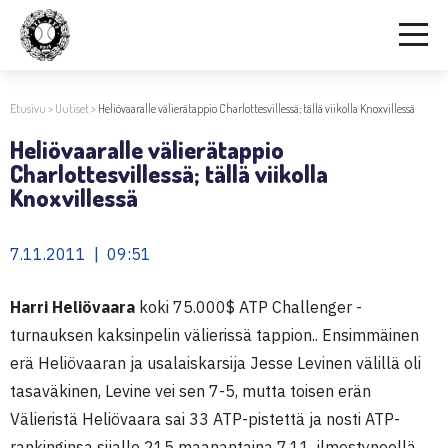
Etusivu
>
Uutiset
>
Heliövaaralle välierätappio Charlottesvillessä; tällä viikolla Knoxvillessä
Heliövaaralle välierätappio
Charlottesvillessä; tällä viikolla
Knoxvillessä
7.11.2011 | 09:51
Harri Heliövaara
koki 75.000$ ATP Challenger -
turnauksen kaksinpelin välierissä tappion.. Ensimmäinen
erä Heliövaaran ja usalaiskarsija Jesse Levinen välillä oli
tasaväkinen, Levine vei sen 7-5, mutta toisen erän
Välieristä Heliövaara sai 33 ATP-pistettä ja nosti ATP-
rankinginsa sijalle 215 maanantaina 7.11. ilmestyneellä