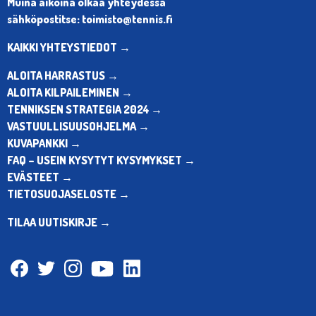
Muina aikoina olkaa yhteydessä
sähköpostitse: toimisto@tennis.fi
KAIKKI YHTEYSTIEDOT →
ALOITA HARRASTUS →
ALOITA KILPAILEMINEN →
TENNIKSEN STRATEGIA 2024 →
VASTUULLISUUSOHJELMA →
KUVAPANKKI →
FAQ – USEIN KYSYTYT KYSYMYKSET →
EVÄSTEET →
TIETOSUOJASELOSTE →
TILAA UUTISKIRJE →