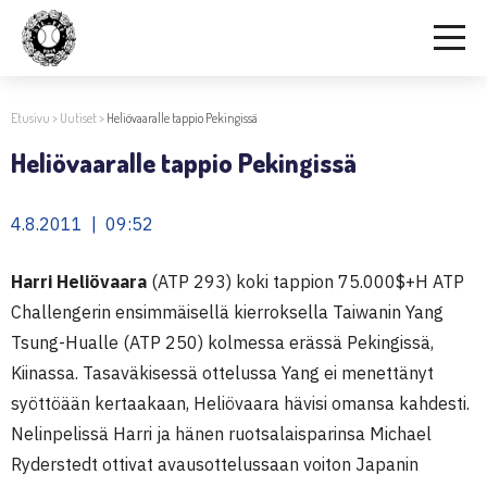
Etusivu
>
Uutiset
>
Heliövaaralle tappio Pekingissä
Heliövaaralle tappio Pekingissä
4.8.2011 | 09:52
Harri Heliövaara
(ATP 293) koki tappion 75.000$+H ATP
Challengerin ensimmäisellä kierroksella Taiwanin Yang
Tsung-Hualle (ATP 250) kolmessa erässä Pekingissä,
Kiinassa. Tasaväkisessä ottelussa Yang ei menettänyt
syöttöään kertaakaan, Heliövaara hävisi omansa kahdesti.
Nelinpelissä Harri ja hänen ruotsalaisparinsa Michael
Ryderstedt ottivat avausottelussaan voiton Japanin