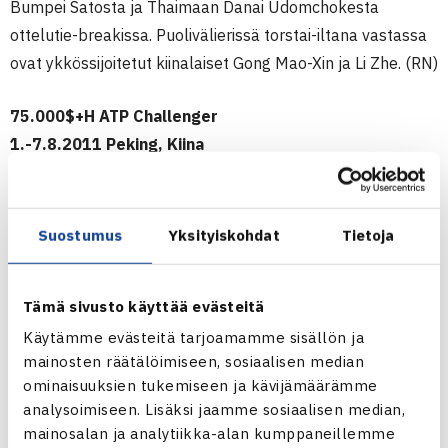
Bumpei Satosta ja Thaimaan Danai Udomchokesta
ottelutie-breakissa. Puolivälierissä torstai-iltana vastassa
ovat ykkössijoitetut kiinalaiset Gong Mao-Xin ja Li Zhe. (RN)
75.000$+H ATP Challenger
1.-7.8.2011 Peking, Kiina
Kaksinpeli
1.kierrosta: Yang Tsung-Hua Taiwan – Harri Heliövaara 57
63 64
Suostumus
Yksityiskohdat
Tietoja
Nelinpeli
1.kierrosta: Heliövaara/Michael Ryderstedt Ruotsi –
Tämä sivusto käyttää evästeitä
Bumpei Sato Japani/Danai Udomchoke Thaimaa 46 76(5)
Käytämme evästeitä tarjoamamme sisällön ja
[10-5]
mainosten räätälöimiseen, sosiaalisen median
ominaisuuksien tukemiseen ja kävijämäärämme
Pekingin ATP Challenger verkossa
analysoimiseen. Lisäksi jaamme sosiaalisen median,
Harri Heliövaaran verkkosivut
mainosalan ja analytiikka-alan kumppaneillemme