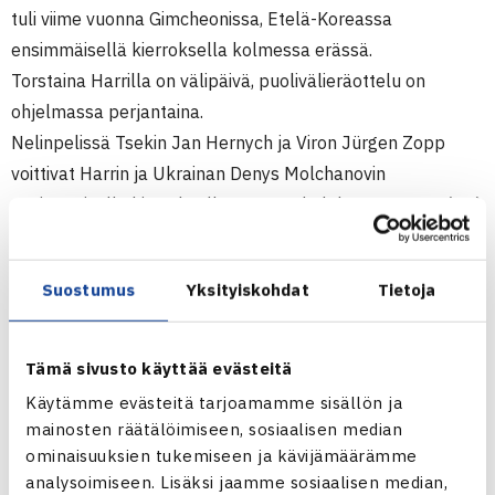
tuli viime vuonna Gimcheonissa, Etelä-Koreassa
ensimmäisellä kierroksella kolmessa erässä.
Torstaina Harrilla on välipäivä, puolivälieräottelu on
ohjelmassa perjantaina.
Nelinpelissä Tsekin Jan Hernych ja Viron Jürgen Zopp
voittivat Harrin ja Ukrainan Denys Molchanovin
ensimmäisellä kierroksella suoraan kahdessa erässä. (RN)
50.000$ ATP Challenger
Suostumus
Yksityiskohdat
Tietoja
5.-11.9.2011 Shanghai, Kiina
Kaksinpeli
2.kierrosta: Harri Heliövaara – Raven Klaasen Etelä-
Tämä sivusto käyttää evästeitä
Afrikka 75 61
Käytämme evästeitä tarjoamamme sisällön ja
Nelinpeli
mainosten räätälöimiseen, sosiaalisen median
1.kierrosta: Jan Hernych Tsekki/Jürgen Zopp Viro – Harri
ominaisuuksien tukemiseen ja kävijämäärämme
Heliövaara/Denys Molchanov Ukraia 64 63
analysoimiseen. Lisäksi jaamme sosiaalisen median,