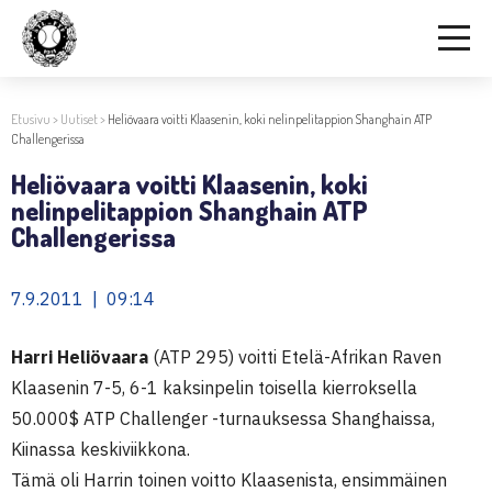
Etusivu
>
Uutiset
>
Heliövaara voitti Klaasenin, koki nelinpelitappion Shanghain ATP
Challengerissa
Heliövaara voitti Klaasenin, koki
nelinpelitappion Shanghain ATP
Challengerissa
7.9.2011 | 09:14
Harri Heliövaara
(ATP 295) voitti Etelä-Afrikan Raven
Klaasenin 7-5, 6-1 kaksinpelin toisella kierroksella
50.000$ ATP Challenger -turnauksessa Shanghaissa,
Kiinassa keskiviikkona.
Tämä oli Harrin toinen voitto Klaasenista, ensimmäinen