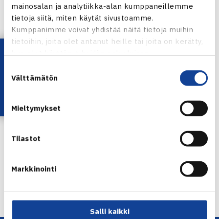
mainosalan ja analytiikka-alan kumppaneillemme
Shanghain ATP Challenger verkossa
tietoja siitä, miten käytät sivustoamme.
Kumppanimme voivat yhdistää näitä tietoja muihin
Harri Heliövaaran verkkosivut
tietoihin, joita olet antanut heille tai joita on kerätty,
Lataa OmaTennis!
kun olet käyttänyt heidän palvelujaan.
Suostumuksen
Välttämätön
valinta
Harri Heliövaara
Mieltymykset
Jaa:
Tilastot
Markkinointi
← Edellinen
Seuraava uutinen: Reinwein voitti Micke… →
Salli kaikki