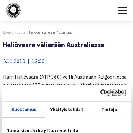
Etusivu
>
Uutiset
>
Heliövaara välierään Australiassa
Heliövaara välierään Australiassa
5.11.2010 | 12:00
Harri Heliövaara (ATP 360) voitti Australian Kalgoorliessa
pelattavassa ITF turnauksen puolivälierässä isäntämaan
Michael Lookin (ATP 642) lukemin 6-2, 6-4. Välierässä
vastaan asettuu ykkössijoitettu Australian Bryden Klein
Suostumus
Yksityiskohdat
Tietoja
(ATP 245).
ITF turnaus Australiassa
Tämä sivusto käyttää evästeitä