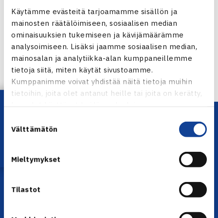
Jaa:
Käytämme evästeitä tarjoamamme sisällön ja
mainosten räätälöimiseen, sosiaalisen median
ominaisuuksien tukemiseen ja kävijämäärämme
analysoimiseen. Lisäksi jaamme sosiaalisen median,
← Edellinen
mainosalan ja analytiikka-alan kumppaneillemme
Seuraava uutinen: Heliövaaralla välierätappio
tietoja siitä, miten käytät sivustoamme.
Kalgoorliessa… →
Kumppanimme voivat yhdistää näitä tietoja muihin
tietoihin, joita olet antanut heille tai joita on kerätty,
Lataa OmaTennis!
kun olet käyttänyt heidän palvelujaan.
Suostumuksen
Välttämätön
valinta
Mieltymykset
Tilastot
YHTEYSTIEDOT
Olympiastadion, Paavo Nurmen tie 1, 00250 Helsinki