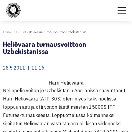
Etusivu
>
Uutiset
>
Heliövaara turnausvoittoon Uzbekistanissa
Heliövaara turnausvoittoon
Uzbekistanissa
28.5.2011 | 11:16
Harri Heliövaara
Nelinpelin voiton jo Uzbekistanin Andijanissa saavuttanut
Harri Heliövaara (ATP-303) eteni myös kaksinpelissä
loppuun asti ja otti voiton tästä miesten 15000$ ITF
Futures-turnauksesta. Loppuottelussa kolmanneksi
sijoitetun Heliövaaran vastustajana oli kisan viidenneksi
sijoitettu uusiseelantilainen Michael Venus (ATP-320), joka