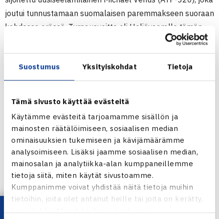
joutui tunnustamaan suomalaisen paremmakseen suoraan
kahdessa erässä. Turnausvoitto oli Heliövaaralle tämän
vuoden toinen ITF Futures-tasolla, edellinen tuli Ison-
Britannian Sheffieldistä tammikuussa. (RL)
Suostumus
Yksityiskohdat
Tietoja
Miesten 15.000$ ITF Futures -turnaus
23.-29.5.2011 Andijan, Uzbekistan
Tämä sivusto käyttää evästeitä
Kaksinpeli
Käytämme evästeitä tarjoamamme sisällön ja
Loppuottelu: Harri Heliövaara (3.) – Michael Venus Uusi-
mainosten räätälöimiseen, sosiaalisen median
Seelanti (5.) 64 64
ominaisuuksien tukemiseen ja kävijämäärämme
analysoimiseen. Lisäksi jaamme sosiaalisen median,
Uzbekistanin ITF Futures-turnaus verkossa
mainosalan ja analytiikka-alan kumppaneillemme
Harri Heliövaaran kotisivut
tietoja siitä, miten käytät sivustoamme.
Kumppanimme voivat yhdistää näitä tietoja muihin
tietoihin, joita olet antanut heille tai joita on kerätty,
kun olet käyttänyt heidän palvelujaan.