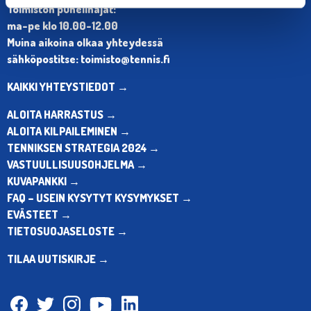
Toimiston puhelinajat:
ma-pe klo 10.00-12.00
Muina aikoina olkaa yhteydessä
sähköpostitse: toimisto@tennis.fi
KAIKKI YHTEYSTIEDOT →
ALOITA HARRASTUS →
ALOITA KILPAILEMINEN →
TENNIKSEN STRATEGIA 2024 →
VASTUULLISUUSOHJELMA →
KUVAPANKKI →
FAQ – USEIN KYSYTYT KYSYMYKSET →
EVÄSTEET →
TIETOSUOJASELOSTE →
TILAA UUTISKIRJE →