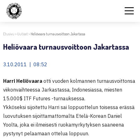
Etusivu
>
Uutiset
>
Heliövaara turnausvoittoon Jakartassa
Heliövaara turnausvoittoon Jakartassa
3.10.2011 | 08:52
Harri Heliövaara
otti vuoden kolmannen turnausvoittonsa
viikonvaihteessa Jarkastassa, Indonesiassa, miesten
15.000$ ITF Futures -turnauksessa.
Ykköseksi sijoitettu Harri sai loppuottelun toisessa erässä
luovutuksen sijoittamattomalta Etelä-Korean Daniel
Yoolta, joka ei ilmeisesti ruokamyrkytyksen saaneena
pystynyt pelaamaan ottelua loppuun.