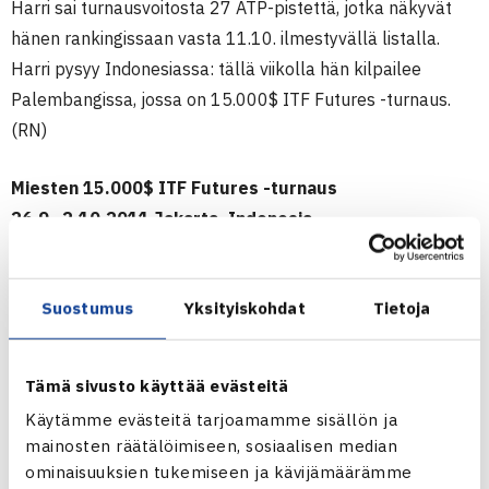
Harri sai turnausvoitosta 27 ATP-pistettä, jotka näkyvät
hänen rankingissaan vasta 11.10. ilmestyvällä listalla.
Harri pysyy Indonesiassa: tällä viikolla hän kilpailee
Palembangissa, jossa on 15.000$ ITF Futures -turnaus.
(RN)
Miesten 15.000$ ITF Futures -turnaus
26.9.-2.10.2011 Jakarta, Indonesia
Kaksinpeli
Puolivälieriä: Harri Heliövaara (1.) – Christopher Rungkat
Suostumus
Yksityiskohdat
Tietoja
Indonesia (6.) 64 76(4)
Välieriä: Heliövaara – Junn Mitsuhashi Japani (4.) 75 62
Loppuottelu: Heliövaara – Daniel Yoo Etelä-Korea 63 10
Tämä sivusto käyttää evästeitä
luov.
Käytämme evästeitä tarjoamamme sisällön ja
mainosten räätälöimiseen, sosiaalisen median
Jakartan ITF Futures verkossa
ominaisuuksien tukemiseen ja kävijämäärämme
Harri Heliövaaran verkkosivut