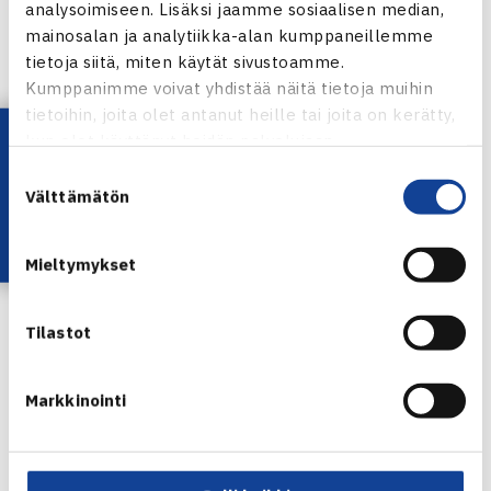
analysoimiseen. Lisäksi jaamme sosiaalisen median,
mainosalan ja analytiikka-alan kumppaneillemme
tietoja siitä, miten käytät sivustoamme.
Kumppanimme voivat yhdistää näitä tietoja muihin
tietoihin, joita olet antanut heille tai joita on kerätty,
Lataa OmaTennis!
kun olet käyttänyt heidän palvelujaan.
Suostumuksen
Välttämätön
valinta
Mieltymykset
Harri Heliövaara
Tilastot
Jaa:
Markkinointi
← Edellinen
Seuraava uutinen: Jarkko Nieminen Tokion… →